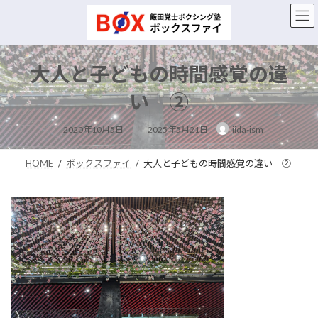
コ
ナ
ン
ビ
テ
ゲ
ン
ー
ツ
シ
大人と子どもの時間感覚の違
へ
ョ
ス
ン
い ②
キ
に
ッ
移
最
2020年10月5日
2025年5月21日
iida-ism
終
プ
動
更
新
日
HOME
ボックスファイ
大人と子どもの時間感覚の違い ②
時
: