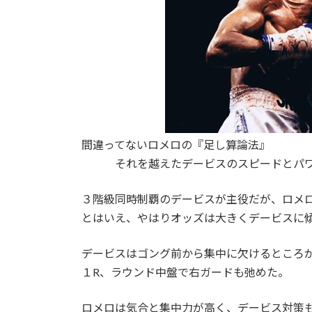
間違ってないロメロの『足し算論法』
それを越えたデービスのスピードとパ
３階級同時制覇のデービスが主役だが、ロメ
とはいえ、やはりオッズは大きくデービスに
デービスはゴング前から集中に欠けるところ
１R、ラウンド中盤で右ガードも弛めた。
ロメロは気合と集中力が高く、デービス対策