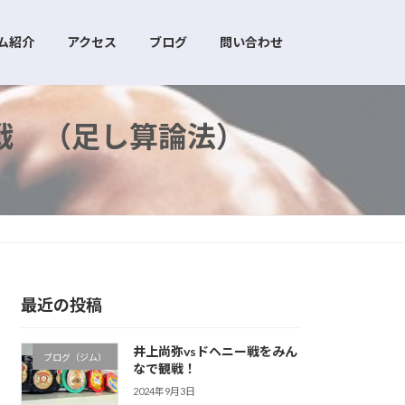
ム紹介
アクセス
ブログ
問い合わせ
戦 （足し算論法）
最近の投稿
井上尚弥vsドヘニー戦をみん
ブログ（ジム）
なで観戦！
2024年9月3日