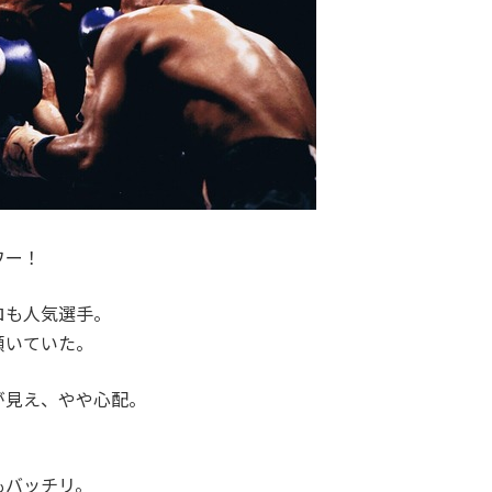
ワー！
ロも人気選手。
傾いていた。
が見え、やや心配。
もバッチリ。