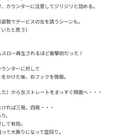
け、カウンターに注意してジリジリと詰める。
傾姿勢でデービスの左を誘うシーンも。
ていたと思う）
もスロー再生されるほど衝撃的だった！
カウンターに対して
トをかけた後、右フックを強振。
えた）から左ストレートをまっすぐ顔面へ・・・
なければ三発、四発・・・
あり、
対して有効。
狙って大振りになって空回り。