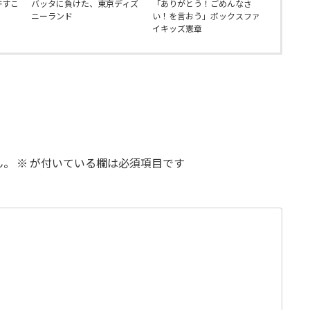
許すこ
バッタに負けた、東京ディズ
「ありがとう！ごめんなさ
ニーランド
い！を言おう」ボックスファ
イキッズ憲章
ん。
※
が付いている欄は必須項目です