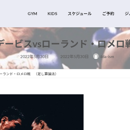
GYM
KIDS
スケジュール
ご予約
ジ
デービスvsローランド・ロメロ
最
2022年5月30日
2022年5月30日
iida-ism
終
更
新
日
ローランド・ロメロ戦 （足し算論法）
時
: