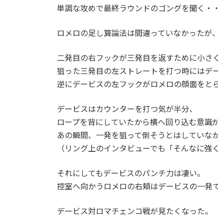
単調な攻めで最終ラウンドのゴングを聞く・
ロメロの足し算論法は間違っていなかったが
二発目の右フックが三発目を返すために小さ
狙った三発目の左ストレートを打つ時にはデ
逆にデービスの左フックがロメロの顔面をと
デービスはカウンターを打つ気が半分、
ロープを背にしていたから横へ回り込む意識
あの瞬間、一発を狙って倒そうとはしていな
（リング上のインタビューでも「そんなに強
それにしてもデービスのパンチ力は凄い。
控室へ向かうロメロの右頬はデービスの一発
デービス対ロマチェンコ戦が見たくなった。