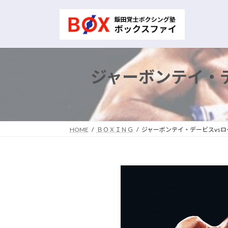
コ
ナ
ン
ビ
テ
ゲ
ン
ー
ツ
シ
へ
ョ
ジャーボンテイ・
ス
ン
キ
に
ッ
移
プ
動
HOME
ＢＯＸＩＮＧ
ジャーボンテイ・デービスvs