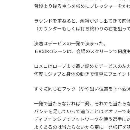
普段より後ろ重心を強めにプレッシャーをか
ラウンドを重ねると、余裕が少し出てきて前
（カウンターもしくは打ち終わりの右を狙っ
決着はデービスの一発で決まった。
６RのKOシーンは、会場のスクリーンで何度
ロメロはロープまで追い詰めたデービスの左
何度もジャブと身体の動きで慎重にフェイン
すぐに同じ右フック（やや狙い位置を下へ変
一発で当たらなければ二発、それでも当たら
パンチを足していって追うことはセオリーで
ディフェンシブでフットワークを使う選手に
よくあるのは当たらないから更に一発強打を