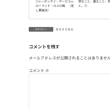
ジャーボンテイ・デービスvs
怒ること、謝ること、
ローランド・ロメロ戦 （足
と。①
し算論法）
ＢＯＸＩＮＧ
カテゴリー
コメントを残す
メールアドレスが公開されることはありませ
コメント
※