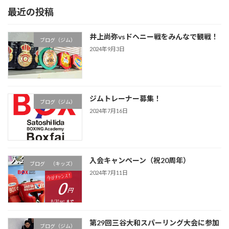
ペ
ペ
ペ
最近の投稿
ー
ー
ー
ジ
ジ
ジ
井上尚弥vsドヘニー戦をみんなで観戦！
送
ブログ（ジム）
2024年9月3日
り
ジムトレーナー募集！
ブログ（ジム）
2024年7月16日
入会キャンペーン（祝20周年）
ブログ （キッズ）
2024年7月11日
第29回三谷大和スパーリング大会に参加
ブログ（ジム）