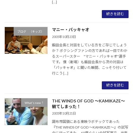
[…]
続きを読む
マニー・パッキャオ
ブログ （キッズ）
2005年10月23日
飯田会長と対談をしている方をご存じでしょう
か？ ボクシングファンの方であれば一目でわか
るスーパースター "マニー・パッキャオ"選手
です。 僕（射場）も飯田会長から次の対談は
「パッキャオ」と聞いた瞬間、こっそり付いて
行こう […]
続きを読む
THE WINDS OF GOD ～KAMIKAZE～
What's new！
観てしまった！
2005年10月21日
調布市国領にある東映ラボテックであった
『THE WINDS OF GOD ～KAMIKAZE～』の試写
会に行ってきた。 60席ぐらいの試写室で、出来