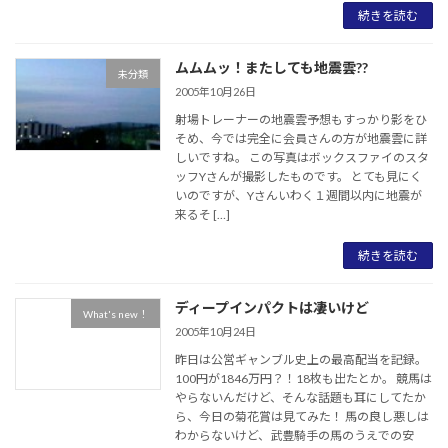
続きを読む
ムムムッ！またしても地震雲??
未分類
2005年10月26日
射場トレーナーの地震雲予想もすっかり影をひ
そめ、今では完全に会員さんの方が地震雲に詳
しいですね。 この写真はボックスファイのスタ
ッフYさんが撮影したものです。 とても見にく
いのですが、Yさんいわく１週間以内に地震が
来るそ […]
続きを読む
ディープインパクトは凄いけど
What's new！
2005年10月24日
昨日は公営ギャンブル史上の最高配当を記録。
100円が1846万円？！18枚も出たとか。 競馬は
やらないんだけど、そんな話題も耳にしてたか
ら、今日の菊花賞は見てみた！ 馬の良し悪しは
わからないけど、武豊騎手の馬のうえでの安