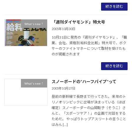
続きを読む
「週刊ダイヤモンド」特大号
What's new！
2005年10月30日
10月31日に発売の『週刊ダイヤモンド』、「職
業、会社、資格別 給料全比較」特大号で、ボク
サーのファイトマネーについて取材を受けたも
のが掲載されます
続きを読む
スノーボードの“ハーフパイプ”って
What's new！
2005年10月27日
昼前の新幹線で長野まで行ってきた。 来年のト
リノオリンピックに出場が決まっている（ほぼ
確定）スノーボーダーの山岡聡子（そうこ）さ
んと、「スポーツヤア！」の企画で対談をする
ためだ。 やっぱりトップアスリートの言うこと
はみん […]