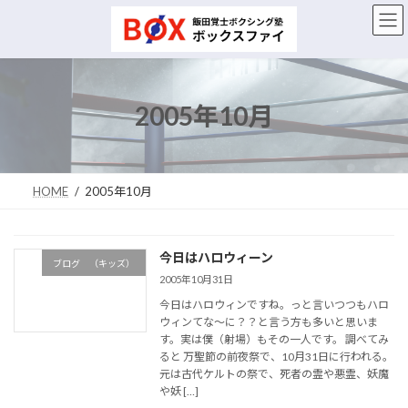
コ
ナ
ン
ビ
テ
ゲ
ン
ー
ツ
シ
へ
ョ
2005年10月
ス
ン
キ
に
ッ
移
プ
動
HOME
2005年10月
今日はハロウィーン
ブログ （キッズ）
2005年10月31日
今日はハロウィンですね。っと言いつつもハロ
ウィンてな～に？？と言う方も多いと思いま
す。実は僕（射場）もその一人です。 調べてみ
ると 万聖節の前夜祭で、10月31日に行われる。
元は古代ケルトの祭で、死者の霊や悪霊、妖魔
や妖 […]