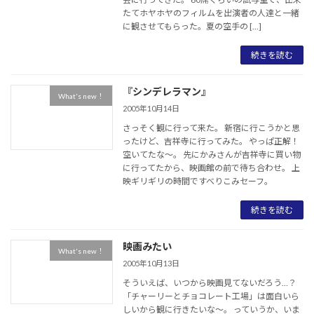
たてホヤホヤのフィルムを出演者の人達と一緒
に観させてもらった。夏の空手の […]
続きを読む
『シンデレラマン』
What's new！
2005年10月14日
さっそく観に行って来た。 新宿に行こうかと思
ったけど、吉祥寺に行ってみた。 やっぱ正解！
空いてたな～。 先にかみさんが吉祥寺に買い物
に行ってたから、映画館の前で待ち合わせ。 上
映ギリギリの時間ですべりこみセーフ。
続きを読む
映画みたい
What's new！
2005年10月13日
そういえば、いつから映画見てないだろう…？
「チャーリーとチョコレート工場」は面白いら
しいから観に行きたいな～。 っていうか、いま