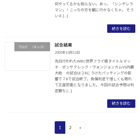
何やってるかも知らない。あっ、「シンデレラ
マン」！こっちの方を観に行かなくちゃ。 そう
いえ […]
続きを読む
試合結果
ブログ （キッズ）
2005年10月12日
先日行われたWBC世界フライ級タイトルマッ
チ ポンサクレック・ウォンジョンカムVS内藤
大助 の試合は２Rにうけたバッティングの影
響で７Rで試合終了。負傷判定で惜しくも敗れ
て王座防衛となりました。 今回の試合予想は判
定勝ち […]
続きを読む
投
固
固
1
2
»
稿
定
定
の