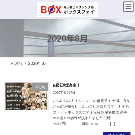
コ
ナ
ン
ビ
テ
ゲ
ン
ー
ツ
シ
へ
ョ
2020年8月
ス
ン
キ
に
ッ
移
プ
動
HOME
2020年8月
B級初戦決定！
未分類
2020年8月29日
こんにちは！ トレーナーの信亮です 今回、みな
さんにお知らせしたいことがあります！！ それ
は・・・ ボックスファイ元会員 足名優太 選手
の B級での初戦が決まりました 日時
9/20(日) 開場16:30 […]