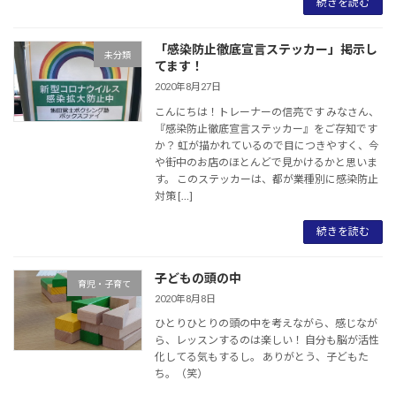
続きを読む
「感染防止徹底宣言ステッカー」掲示し
未分類
てます！
2020年8月27日
こんにちは！トレーナーの信亮です みなさん、
『感染防止徹底宣言ステッカー』をご存知です
か？ 虹が描かれているので目につきやすく、今
や街中のお店のほとんどで見かけるかと思いま
す。 このステッカーは、都が業種別に感染防止
対策 […]
続きを読む
子どもの頭の中
育児・子育て
2020年8月8日
ひとりひとりの頭の中を考えながら、感じなが
ら、レッスンするのは楽しい！ 自分も脳が活性
化してる気もするし。 ありがとう、子どもた
ち。（笑）