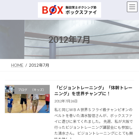
コ
ナ
ン
ビ
テ
ゲ
ン
ー
ツ
シ
へ
ョ
2012年7月
ス
ン
キ
に
ッ
移
プ
動
HOME
2012年7月
「ビジョントレーニング」「体幹トレー
ブログ （キッズ）
ニング」を世界チャンプに！
2012年7月26日
私と同じＷＢＡ世界Ｓフライ級チャンピオンの
ベルトを巻いた清水智信さんが、ボックスファ
イに遊びに来てくれました。 先週、私が大阪で
行ったビジョントレーニング講習会にも参加し
た清水さん。 ビジョントレーニングにとても興