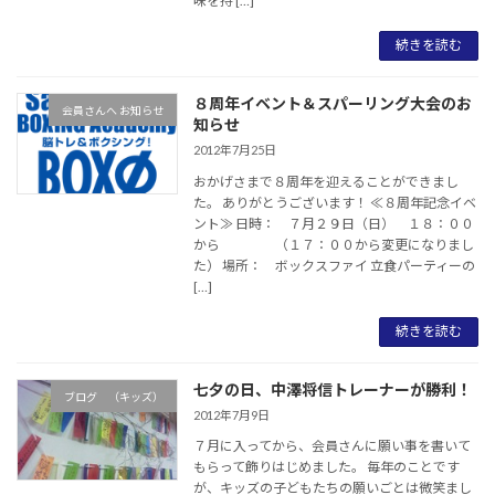
味を持 […]
続きを読む
８周年イベント＆スパーリング大会のお
会員さんへ お知らせ
知らせ
2012年7月25日
おかげさまで８周年を迎えることができまし
た。 ありがとうございます！ ≪８周年記念イベ
ント≫ 日時： ７月２９日（日） １８：００
から （１７：００から変更になりまし
た） 場所： ボックスファイ 立食パーティーの
[…]
続きを読む
七夕の日、中澤将信トレーナーが勝利！
ブログ （キッズ）
2012年7月9日
７月に入ってから、会員さんに願い事を書いて
もらって飾りはじめました。 毎年のことです
が、キッズの子どもたちの願いごとは微笑まし