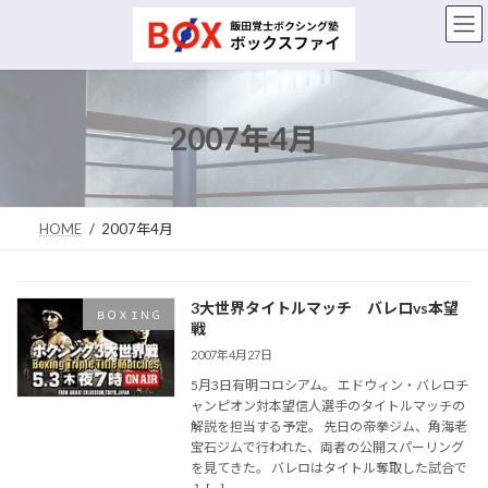
コ
ナ
ン
ビ
テ
ゲ
ン
ー
ツ
シ
へ
ョ
2007年4月
ス
ン
キ
に
ッ
移
プ
動
HOME
2007年4月
3大世界タイトルマッチ バレロvs本望
ＢＯＸＩＮＧ
戦
2007年4月27日
5月3日有明コロシアム。 エドウィン・バレロチ
ャンピオン対本望信人選手のタイトルマッチの
解説を担当する予定。 先日の帝拳ジム、角海老
宝石ジムで行われた、両者の公開スパーリング
を見てきた。 バレロはタイトル奪取した試合で