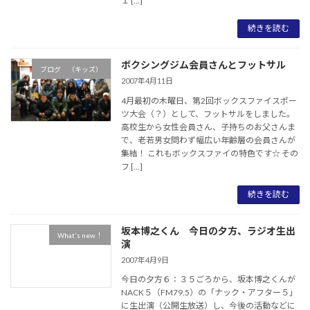
１ […]
続きを読む
ボクシングジム会員さんとフットサル
ブログ （キッズ）
2007年4月11日
4月最初の木曜日、第2回ボックスファイスポー
ツ大会（？）として、フットサルをしました。
高校生から女性会員さん、子持ちのお父さんま
で、老若男女問わず幅広い年齢層の会員さんが
集結！ これもボックスファイの特色です☆ その
フ […]
続きを読む
坂本博之くん 今日の夕方、ラジオ生出
What's new！
演
2007年4月9日
今日の夕方６：３５ごろから、坂本博之くんが
NACK５（FM79.5）の「ナック・アフター５」
に生出演（公開生放送）し、今後の活動などに