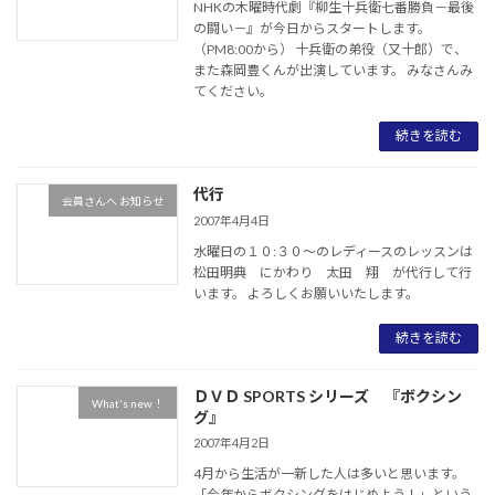
NHKの木曜時代劇『柳生十兵衛七番勝負－最後
の闘い－』が今日からスタートします。
（PM8:00から） 十兵衛の弟役（又十郎）で、
また森岡豊くんが出演しています。 みなさんみ
てください。
続きを読む
代行
会員さんへ お知らせ
2007年4月4日
水曜日の１０:３０～のレディースのレッスンは
松田明典 にかわり 太田 翔 が代行して行
います。 よろしくお願いいたします。
続きを読む
ＤＶＤ SPORTS シリーズ 『ボクシン
What's new！
グ』
2007年4月2日
4月から生活が一新した人は多いと思います。
「今年からボクシングをはじめよう！」という