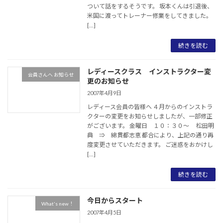
ついて話をするそうです。 坂本くんは引退後、
米国に渡ってトレーナー修業をしてきました。
[…]
続きを読む
レディースクラス インストラクター変
会員さんへ お知らせ
更のお知らせ
2007年4月9日
レディース会員の皆様へ ４月からのインストラ
クターの変更をお知らせしましたが、一部修正
がございます。 金曜日 １０：３０～ 松田明
典 ⇒ 綿貫都志恵 都合により、上記の通り再
度変更させていただきます。 ご迷惑をおかけし
[…]
続きを読む
今日からスタート
What's new！
2007年4月5日