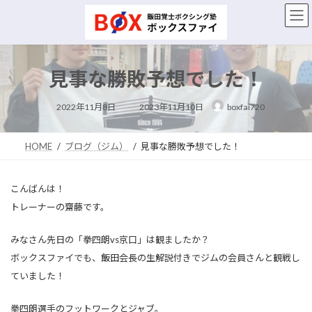
コ
ナ
ン
ビ
テ
ゲ
ン
ー
ツ
シ
見事な勝敗予想でした！
へ
ョ
ス
ン
最
キ
に
2022年11月8日
2023年11月10日
boxfai720
終
ッ
移
更
新
プ
動
日
時
HOME
ブログ（ジム）
見事な勝敗予想でした！
:
こんばんは！
トレーナーの齋藤です。
みなさん先日の「拳四朗vs京口」は観ましたか？
ボックスファイでも、飯田会長の生解説付きでジムの会員さんと観戦し
ていました！
拳四朗選手のフットワークとジャブ。