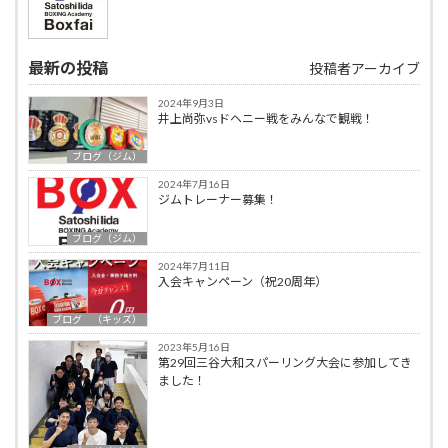
最新の投稿
投稿者アーカイブ
2024年9月3日
井上尚弥vsドヘニー戦をみんなで観戦！
ブログ（ジム）
2024年7月16日
ジムトレーナー募集！
ブログ（ジム）
2024年7月11日
入会キャンペーン（祝20周年）
ブログ （キッズ）
2023年5月16日
第29回三谷大和スパーリング大会に参加してき
ました！