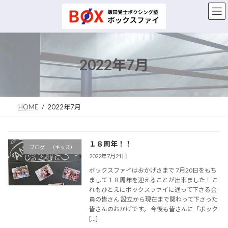
コ
ナ
ン
ビ
テ
ゲ
ン
ー
ツ
シ
へ
ョ
2022年7月
ス
ン
キ
に
ッ
移
プ
動
HOME
2022年7月
１８周年！！
ブログ （キッズ）
2022年7月21日
ボックスファイはおかげさまで 7月20日をもち
まして１８周年を迎えることが出来ました！ こ
れもひとえにボックスファイに通って下さる会
員の皆さん 設立から現在まで関わって下さった
皆さんのおかげです。 今後も皆さんに「ボック
[…]