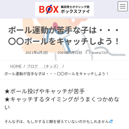
コ
ナ
ン
ビ
テ
ゲ
ン
ー
ツ
シ
ボール運動が苦手な子は・・・
へ
ョ
ス
ン
〇〇ボールをキャッチしよう！
キ
に
ッ
移
最
2021年6月3日
2024年7月12日
boxfai720
終
プ
動
更
新
日
HOME
ブログ （キッズ）
時
:
ボール運動が苦手な子は・・・〇〇ボールをキャッチしよう！
★ボール投げやキャッチが苦手
★キャッチするタイミングがうまくつかめな
い
そんな子は、もしかすると眼を使えていないのかもしれません