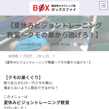
コ
ナ
ン
ビ
テ
ゲ
ン
ー
ツ
シ
【夏休みビジョントレーニング
へ
ョ
ス
ン
教室～クモの巣から逃げろ！】
キ
に
ッ
移
最
2019年9月11日
2024年7月16日
boxfai720
終
プ
動
更
新
日
HOME
ブログ （キッズ）
時
:
【夏休みビジョントレーニング教室～クモの巣から逃げろ！】
【クモの巣くぐり】
張り巡らせたロープ(クモの巣)に
捕まらないように脱出できるかな？
このメニューは
夏休みビジョントレーニング教室
で行いました！