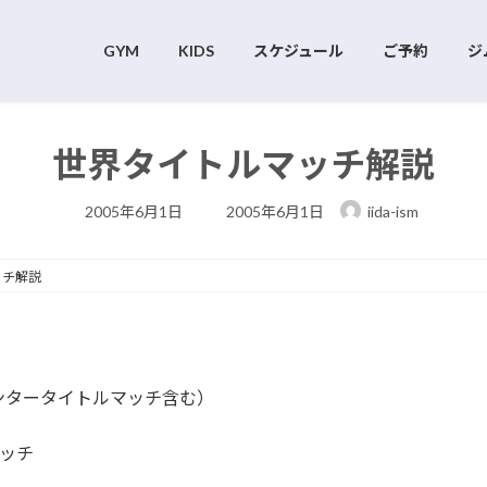
GYM
KIDS
スケジュール
ご予約
ジ
世界タイトルマッチ解説
最
2005年6月1日
2005年6月1日
iida-ism
終
更
新
日
ッチ解説
時
:
ルマッチ含む）
マッチ