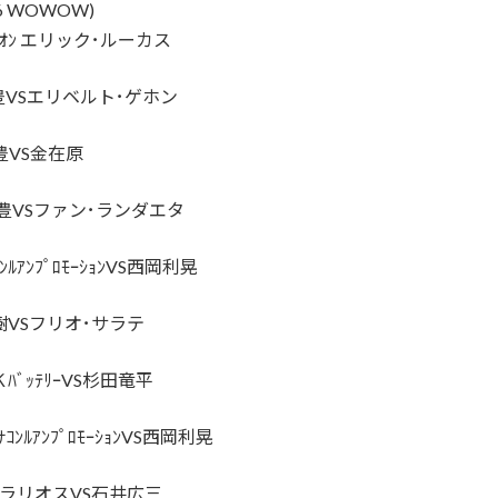
/6 WOWOW)
ﾋﾟｵﾝ エリック･ルーカス
VSエリベルト･ゲホン
VS金在原
VSファン･ランダエタ
ﾙｱﾝﾌﾟﾛﾓｰｼｮﾝVS西岡利晃
樹VSフリオ･サラテ
ＫﾊﾞｯﾃﾘｰVS杉田竜平
ｱﾝﾌﾟﾛﾓｰｼｮﾝVS西岡利晃
･ラリオスVS石井広三