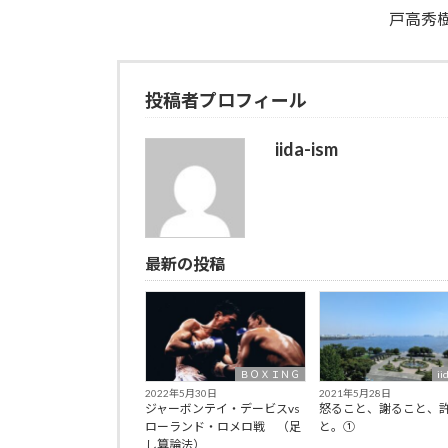
戸高秀樹VSヘスス･
投稿者プロフィール
iida-ism
最新の投稿
ＢＯＸＩＮＧ
ii
2022年5月30日
2021年5月28日
ジャーボンテイ・デービスvs
怒ること、謝ること、
ローランド・ロメロ戦 （足
と。①
し算論法）