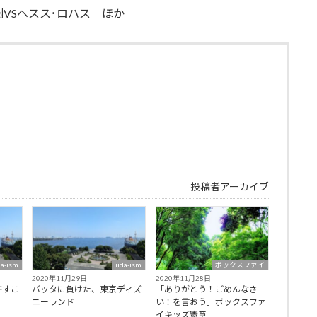
ロハス ほか
投稿者アーカイブ
da-ism
iida-ism
ボックスファイ
2020年11月29日
2020年11月28日
許すこ
バッタに負けた、東京ディズ
「ありがとう！ごめんなさ
ニーランド
い！を言おう」ボックスファ
イキッズ憲章