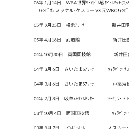
06年 1月14日 WBA世界S･ﾐﾄﾞﾙ級ﾀｲﾄﾙﾏｯﾁ (2
ﾁｬﾝﾋﾟｵﾝ ミッケル･ケスラー VS 元WBCﾁｬﾝ
05年 9月25日 横浜ｱﾘｰﾅ 新井田豊
05年 4月16日 武道館 新井田豊
04年10月30日 両国国技館 新井田豊
04年 3月 6日 さいたまSｱﾘｰﾅ ｳｨﾗﾎﾟﾝ･ﾅｺﾝ
04年 3月 6日 さいたまSｱﾘｰﾅ 戸高秀
04年 2月 8日 岐阜ﾒﾓﾘｱﾙｾﾝﾀｰ ﾖｰｻﾅﾝ･３
03年10月 4日 両国国技館 ｳｨﾗﾎﾟﾝ･ﾅｺﾝﾙ
03年 9月 7日 ﾚｲﾝﾎﾞｰﾎｰﾙ オスカー