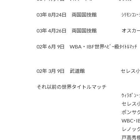
03年 8月24日 両国国技館 ｼﾘﾓﾝｺﾝ･ｼﾝ
03年 4月26日 両国国技館 オスカー
02年 6月 9日 WBA・IBF世界ﾍﾋﾞｰ級ﾀｲﾄﾙﾏｯﾁ
レノックス･ルイスVSマ
02年 3月 9日 武道館 セレス小林
それ以前の世界タイトルマッチ
ｳｨﾗﾎﾟﾝ･ﾅｺﾝﾙｱﾝﾌﾟﾛﾓ
セレス小林VSヘス
ポンサクレックVS
WBC･IBF世界ﾍﾋﾞ
レノックス･ルイスVSデビッ
戸高秀樹VSヨッ