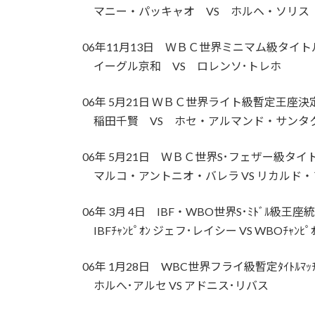
マニー・パッキャオ VS ホルヘ・ソリス
06年11月13日 ＷＢＣ世界ミニマム級タイ
イーグル京和 VS ロレンソ･トレホ
06年 5月21日 ＷＢＣ世界ライト級暫定王座決定
稲田千賢 VS ホセ・アルマンド・サンタ
06年 5月21日 ＷＢＣ世界S･フェザー級タイト
マルコ・アントニオ・バレラ VS リカルド
06年 3月 4日 IBF・WBO世界S･ﾐﾄﾞﾙ級王座統
IBFﾁｬﾝﾋﾟｵﾝ ジェフ･レイシー VS WBOﾁｬﾝ
06年 1月28日 WBC世界フライ級暫定ﾀｲﾄﾙﾏｯﾁ 
ホルへ･アルセ VS アドニス･リバス