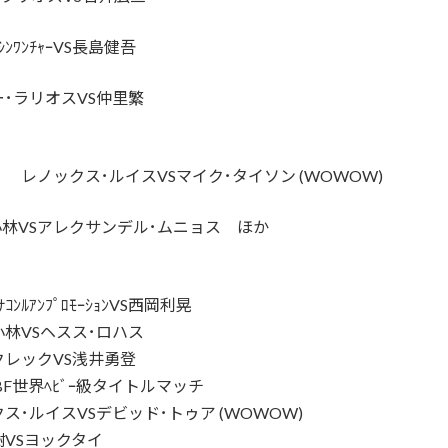
ﾜﾝﾁｬｰVS長島健吾
･ラリオスVS仲里繁
イク･タイソン (WOWOW)
VSアレクサンデル･ムニョス ほか
ｰｼｮﾝVS西岡利晃
ス･ロハス
浅井勇登
ｰ級タイトルマッチ
ド･トゥア (WOWOW)
クタイ