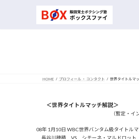
コ
ナ
ン
ビ
テ
ゲ
ン
ー
ツ
シ
へ
ョ
ス
ン
キ
に
ッ
移
プ
動
HOME
プロフィール ・ コンタクト
世界タイトルマ
＜世界タイトルマッチ解説＞
（暫定・インタータイト
08年 1月10日 WBC世界バンタム級タイトル
長谷川穂積 VS シモーネ・マルドロット