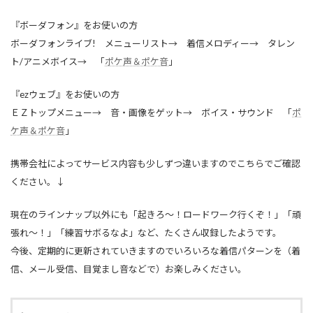
『ボーダフォン』をお使いの方
ボーダフォンライブ! メニューリスト→ 着信メロディー→ タレン
ト/アニメボイス→ 「
ポケ声＆ポケ音
」
『ezウェブ』をお使いの方
ＥＺトップメニュー→ 音・画像をゲット→ ボイス・サウンド 「
ポ
ケ声＆ポケ音
」
携帯会社によってサービス内容も少しずつ違いますのでこちらでご確認
ください。↓
現在のラインナップ以外にも「起きろ～！ロードワーク行くぞ！」「頑
張れ～！」「練習サボるなよ」など、たくさん収録したようです。
今後、定期的に更新されていきますのでいろいろな着信パターンを（着
信、メール受信、目覚まし音などで）お楽しみください。