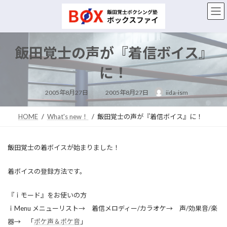
コ
ナ
ン
ビ
テ
ゲ
ン
ー
ツ
シ
飯田覚士の声が『着信ボイス』
へ
ョ
ス
ン
に！
キ
に
ッ
移
最
2005年8月27日
2005年8月27日
iida-ism
終
プ
動
更
新
日
HOME
What's new！
飯田覚士の声が『着信ボイス』に！
時
:
飯田覚士の着ボイスが始まりました！
着ボイスの登録方法です。
『ｉモード』をお使いの方
ｉMenu メニューリスト→ 着信メロディー/カラオケ→ 声/効果音/楽
器→ 「
ポケ声＆ポケ音
」