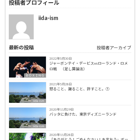
投稿者プロフィール
iida-ism
最新の投稿
投稿者アーカイブ
2022年5月30日
ジャーボンテイ・デービスvsローランド・ロメ
ロ戦 （足し算論法）
ＢＯＸＩＮＧ
2021年5月28日
怒ること、謝ること、許すこと。①
iida-ism
2020年11月29日
バッタに負けた、東京ディズニーランド
iida-ism
2020年11月28日
「ありがとう！ごめんなさい！を言おう」ボッ