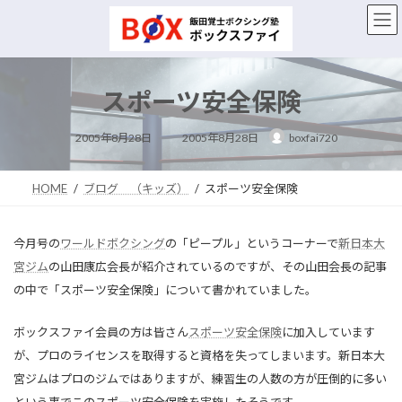
コ
ナ
ン
ビ
テ
ゲ
ン
ー
ツ
シ
スポーツ安全保険
へ
ョ
ス
ン
最
キ
に
2005年8月28日
2005年8月28日
boxfai720
終
ッ
移
更
新
プ
動
日
時
HOME
ブログ （キッズ）
スポーツ安全保険
:
今月号の
ワールドボクシング
の「ピープル」というコーナーで
新日本大
宮ジム
の山田康広会長が紹介されているのですが、その山田会長の記事
の中で「スポーツ安全保険」について書かれていました。
ボックスファイ会員の方は皆さん
スポーツ安全保険
に加入しています
が、プロのライセンスを取得すると資格を失ってしまいます。新日本大
宮ジムはプロのジムではありますが、練習生の人数の方が圧倒的に多い