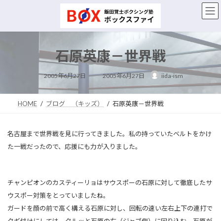
コ
ナ
ン
ビ
テ
ゲ
ン
ー
ツ
シ
石原英康－世界戦
へ
ョ
ス
ン
最
キ
に
2005年6月27日
2005年6月27日
iida-ism
終
ッ
移
更
新
プ
動
日
時
HOME
ブログ （キッズ）
石原英康－世界戦
:
名古屋まで世界戦を見に行ってきました。私の持っていたベルトをかけ
た一戦だったので、応援にも力が入りました。
チャンピオンのカスティーリョはサウスポーの石原に対して徹底したサ
ウスポー対策をとっていましたね。
ガードを顔の前で高く構える石原に対し、回転の速い左右上下の連打で