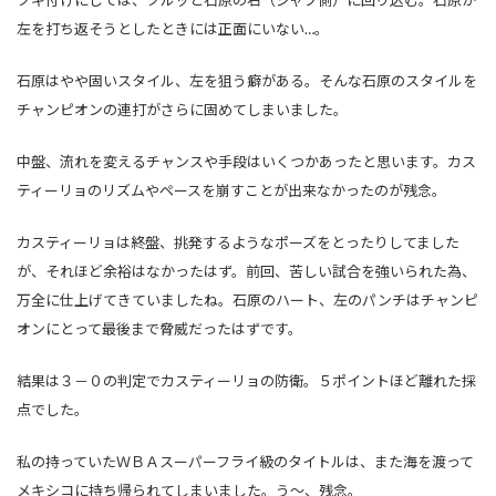
クギ付けにしては、クルッと石原の右（ジャブ側）に回り込む。石原が
左を打ち返そうとしたときには正面にいない…。
石原はやや固いスタイル、左を狙う癖がある。そんな石原のスタイルを
チャンピオンの連打がさらに固めてしまいました。
中盤、流れを変えるチャンスや手段はいくつかあったと思います。カス
ティーリョのリズムやペースを崩すことが出来なかったのが残念。
カスティーリョは終盤、挑発するようなポーズをとったりしてました
が、それほど余裕はなかったはず。前回、苦しい試合を強いられた為、
万全に仕上げてきていましたね。石原のハート、左のパンチはチャンピ
オンにとって最後まで脅威だったはずです。
結果は３－０の判定でカスティーリョの防衛。５ポイントほど離れた採
点でした。
私の持っていたＷＢＡスーパーフライ級のタイトルは、また海を渡って
メキシコに持ち帰られてしまいました。う～、残念。