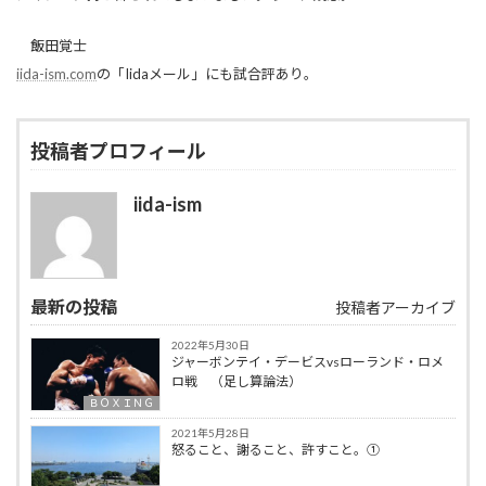
飯田覚士
iida-ism.com
の「Iidaメール」にも試合評あり。
投稿者プロフィール
iida-ism
最新の投稿
投稿者アーカイブ
2022年5月30日
ジャーボンテイ・デービスvsローランド・ロメ
ロ戦 （足し算論法）
ＢＯＸＩＮＧ
2021年5月28日
怒ること、謝ること、許すこと。①