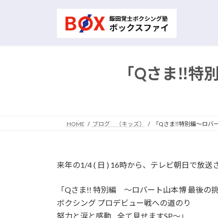
コ
ナ
ン
ビ
テ
ゲ
ン
ー
ツ
シ
へ
ョ
「Qさま‼特
ス
ン
キ
に
ッ
移
プ
動
HOME
ブログ （キッズ）
「Qさま‼特別編～ロバ
来年の1/4 ( 日 ) 16時から、テレビ朝日で放
「Qさま!! 特別編 ～ロバート山本博 最後の
ボクシング プロデビュー戦への道のり
努力と涙と感動…全て見せますSP～」