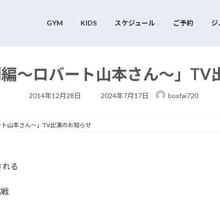
GYM
KIDS
スケジュール
ご予約
ジ
別編～ロバート山本さん～」TV
最
2014年12月28日
2024年7月17日
boxfai720
終
更
新
日
ート山本さん～」TV出演のお知らせ
時
:
送される
挑戦