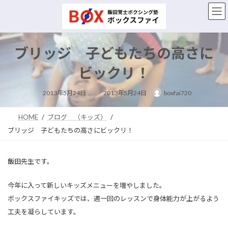
コ
ナ
ン
ビ
テ
ゲ
ン
ー
ツ
シ
ブリッジ 子どもたちの高さに
へ
ョ
ス
ン
ビックリ！
キ
に
ッ
移
最
2013年5月24日
2013年5月24日
boxfai720
終
プ
動
更
新
日
HOME
ブログ （キッズ）
時
:
ブリッジ 子どもたちの高さにビックリ！
飯田先生です。
今年に入って新しいキッズメニューを増やしました。
ボックスファイキッズでは、週一回のレッスンで身体能力が上がるよう
工夫を凝らしています。