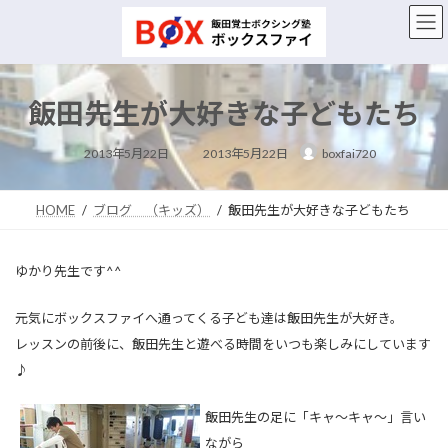
コ
ナ
ン
ビ
テ
ゲ
ン
ー
ツ
シ
飯田先生が大好きな子どもたち
へ
ョ
ス
ン
最
キ
に
2013年5月22日
2013年5月22日
boxfai720
終
ッ
移
更
新
プ
動
日
時
HOME
ブログ （キッズ）
飯田先生が大好きな子どもたち
:
ゆかり先生です^^
元気にボックスファイへ通ってくる子ども達は飯田先生が大好き。
レッスンの前後に、飯田先生と遊べる時間をいつも楽しみにしています
♪
飯田先生の足に「キャ～キャ～」言い
ながら