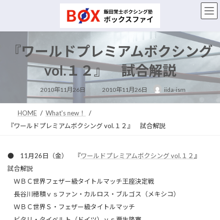
コ
ナ
ン
ビ
テ
ゲ
ン
ー
ツ
シ
『ワールドプレミアムボクシング
へ
ョ
ス
ン
vol.１２』 試合解説
キ
に
ッ
移
最
2010年11月26日
2010年11月26日
iida-ism
終
プ
動
更
新
日
HOME
What's new！
時
:
『ワールドプレミアムボクシング vol.１２』 試合解説
● 11月26日（金） 『
ワールドプレミアムボクシング vol.１２
』
試合解説
ＷＢＣ世界フェザー級タイトルマッチ王座決定戦
長谷川穂積ｖｓファン・カルロス・ブルゴス（メキシコ）
ＷＢＣ世界Ｓ・フェザー級タイトルマッチ
ビタリ・タイベルト（ドイツ）ｖｓ粟生隆寛