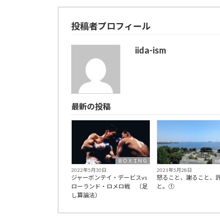
投稿者プロフィール
iida-ism
最新の投稿
ＢＯＸＩＮＧ
ii
2022年5月30日
2021年5月28日
ジャーボンテイ・デービスvs
怒ること、謝ること、
ローランド・ロメロ戦 （足
と。①
し算論法）