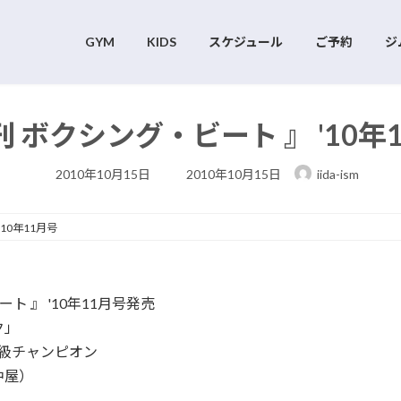
GYM
KIDS
スケジュール
ご予約
ジ
刊 ボクシング・ビート 』 '10年
最
2010年10月15日
2010年10月15日
iida-ism
終
更
新
日
10年11月号
時
:
ト 』 '10年11月号発売
ク」
級チャンピオン
屋）