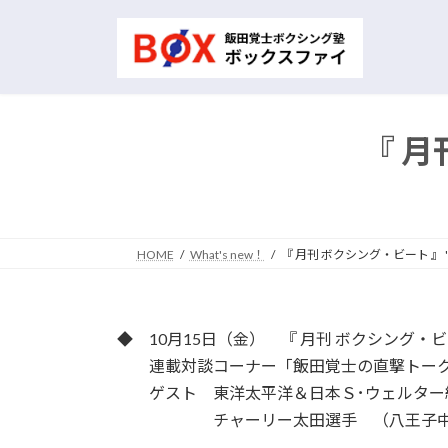
コ
ナ
ン
ビ
テ
ゲ
ン
ー
ツ
シ
へ
ョ
『 月
ス
ン
キ
に
ッ
移
プ
動
HOME
What's new！
『 月刊 ボクシング・ビート 』 '
◆ 10月15日（金） 『 月刊 ボクシング・ビー
連載対談コーナー「飯田覚士の直撃トー
ゲスト 東洋太平洋＆日本Ｓ･ウェルター
チャーリー太田選手 （八王子中