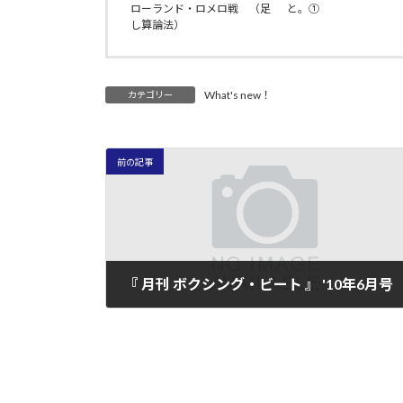
ローランド・ロメロ戦 （足
と。①
し算論法）
What's new！
カテゴリー
前の記事
『 月刊 ボクシング・ビート 』 '10年6月号
2010年5月15日