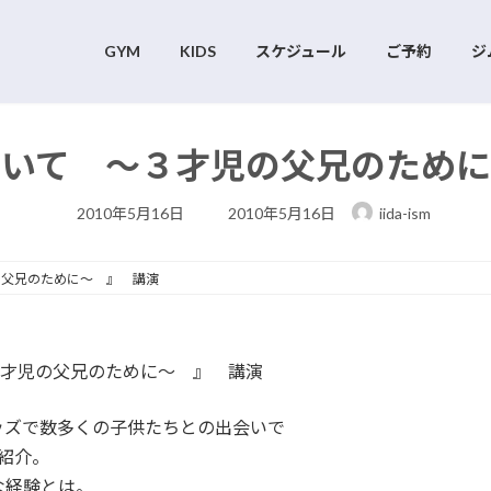
GYM
KIDS
スケジュール
ご予約
ジ
ついて ～３才児の父兄のために
最
2010年5月16日
2010年5月16日
iida-ism
終
更
新
日
の父兄のために～ 』 講演
時
:
３才児の父兄のために～ 』 講演
ズで数多くの子供たちとの出会いで
紹介。
な経験とは。