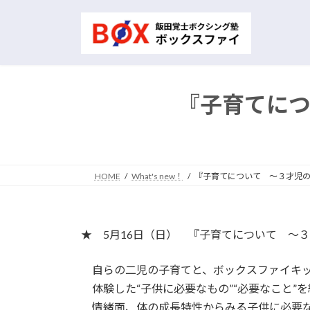
コ
ナ
ン
ビ
テ
ゲ
ン
ー
ツ
シ
へ
ョ
『子育てに
ス
ン
キ
に
ッ
移
プ
動
HOME
What's new！
『子育てについて ～３才児
★ 5月16日（日） 『子育てについて ～
自らの二児の子育てと、ボックスファイキッ
体験した“子供に必要なもの”“必要なこと”を
情緒面、体の成長特性からみる子供に必要