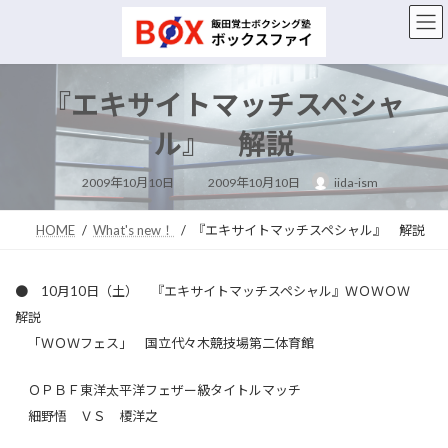
コ
ナ
ン
ビ
テ
ゲ
ン
ー
ツ
シ
『エキサイトマッチスペシャ
へ
ョ
ス
ン
ル』 解説
キ
に
ッ
移
最
2009年10月10日
2009年10月10日
iida-ism
終
プ
動
更
新
日
HOME
What's new！
『エキサイトマッチスペシャル』 解説
時
:
● 10月10日（土） 『エキサイトマッチスペシャル』ＷＯＷＯＷ
解説
「ＷＯＷフェス」 国立代々木競技場第二体育館
ＯＰＢＦ東洋太平洋フェザー級タイトルマッチ
細野悟 ＶＳ 榎洋之