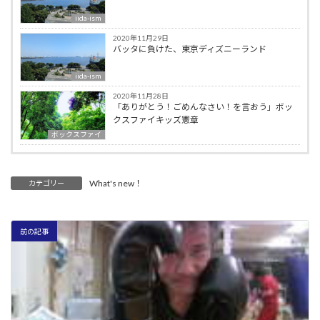
iida-ism
2020年11月29日
バッタに負けた、東京ディズニーランド
iida-ism
2020年11月28日
「ありがとう！ごめんなさい！を言おう」ボッ
クスファイキッズ憲章
ボックスファイ
What's new！
カテゴリー
前の記事