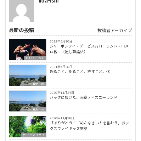
iida-ism
最新の投稿
投稿者アーカイブ
2022年5月30日
ジャーボンテイ・デービスvsローランド・ロメ
ロ戦 （足し算論法）
ＢＯＸＩＮＧ
2021年5月28日
怒ること、謝ること、許すこと。①
iida-ism
2020年11月29日
バッタに負けた、東京ディズニーランド
iida-ism
2020年11月28日
「ありがとう！ごめんなさい！を言おう」ボッ
クスファイキッズ憲章
ボックスファイ