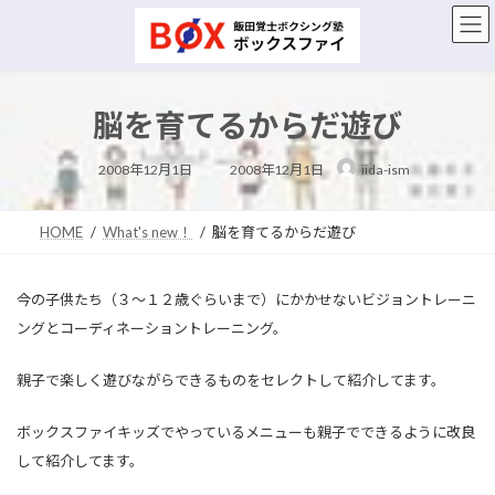
コ
ナ
ン
ビ
テ
ゲ
ン
ー
ツ
シ
脳を育てるからだ遊び
へ
ョ
ス
ン
最
キ
に
2008年12月1日
2008年12月1日
iida-ism
終
ッ
移
更
新
プ
動
日
時
HOME
What's new！
脳を育てるからだ遊び
:
今の子供たち（３～１２歳ぐらいまで）にかかせないビジョントレーニ
ングとコーディネーショントレーニング。
親子で楽しく遊びながらできるものをセレクトして紹介してます。
ボックスファイキッズでやっているメニューも親子でできるように改良
して紹介してます。