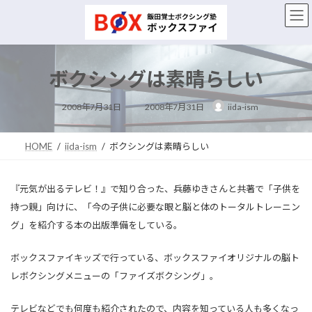
コ
ナ
ン
ビ
テ
ゲ
ン
ー
ツ
シ
ボクシングは素晴らしい
へ
ョ
ス
ン
最
キ
に
2008年7月31日
2008年7月31日
iida-ism
終
ッ
移
更
新
プ
動
日
時
HOME
iida-ism
ボクシングは素晴らしい
:
『元気が出るテレビ！』で知り合った、兵藤ゆきさんと共著で「子供を
持つ親」向けに、「今の子供に必要な眼と脳と体のトータルトレーニン
グ」を紹介する本の出版準備をしている。
ボックスファイキッズで行っている、ボックスファイオリジナルの脳ト
レボクシングメニューの「ファイズボクシング」。
テレビなどでも何度も紹介されたので、内容を知っている人も多くなっ