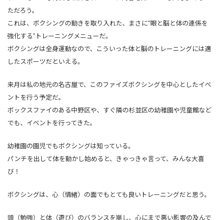
ただろう。
これは、ボクシングの動きを取り入れた、まさに“眼と脳と体の連係を
強化する”トレーニングメニューだ。
ボクシングは全身運動なので、こういった体と脳のトレーニングには適
したスポーツだといえる。
来月は私の地元の名古屋で、このファイズボクシングを中心としたイベ
ントを行う予定だ。
ボックスファイのある中野区や、すぐ隣の杉並区の幼稚園や児童館など
でも、イベントを行ってきた。
幼稚園の園児でもボクシングは知っている。
パンチを出して体を動かし始めると、きゃっきゃ言って、みんな大喜
び！
ボクシングは、心（情緒）の面でもとても良いトレーニングだと思う。
頭（勉強）と体（遊び）のバランスを崩し、心にまで悪い影響の及んで