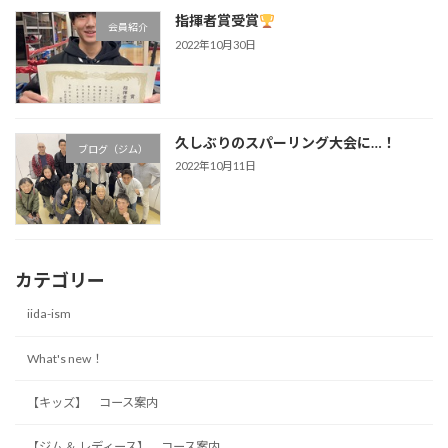
指揮者賞受賞
会員紹介
2022年10月30日
久しぶりのスパーリング大会に…！
ブログ（ジム）
2022年10月11日
カテゴリー
iida-ism
What's new！
【キッズ】 コース案内
【ジム ＆ レディース】 コース案内