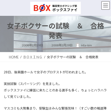
コ
ナ
ン
ビ
テ
ゲ
ン
ー
ツ
シ
女子ボクサーの試験 ＆ 合格
へ
ョ
ス
ン
発表
キ
に
ッ
移
最
2008年2月29日
2008年2月29日
iida-ism
終
プ
動
更
新
日
HOME
ＢＯＸＩＮＧ
女子ボクサーの試験 ＆ 合格発表
時
:
28日、後楽園ホールで女子のプロテストが行われました。
実技試験（スパーリング）を見ました。
ボックスファイに練習に来たことのある選手も多く、ちょっとハラハラ
して見ていました。
マスコミも大勢集まり、受験生はみんな緊張気味！（すごい数の報道陣