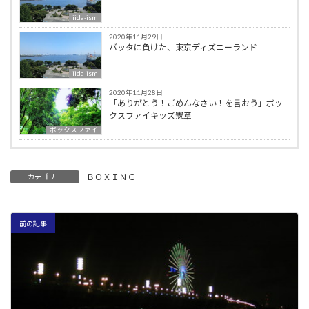
iida-ism
2020年11月29日
バッタに負けた、東京ディズニーランド
iida-ism
2020年11月28日
「ありがとう！ごめんなさい！を言おう」ボッ
クスファイキッズ憲章
ボックスファイ
ＢＯＸＩＮＧ
カテゴリー
前の記事