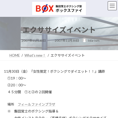
コ
ナ
ン
ビ
テ
ゲ
ン
ー
ツ
シ
エクササイズイベント
へ
ョ
ス
ン
最
キ
に
2007年11月30日
2007年11月30日
iida-ism
終
ッ
移
更
新
プ
動
日
時
HOME
What's new！
エクササイズイベント
:
11月30日（金）『女性限定！ボクシングでダイエット！！』講師
①19：00～
②20：00～
４５分間 ①と②の２回開催
場所
フィールファインプラザ
※ 飯田覚士のボクシング指導＆