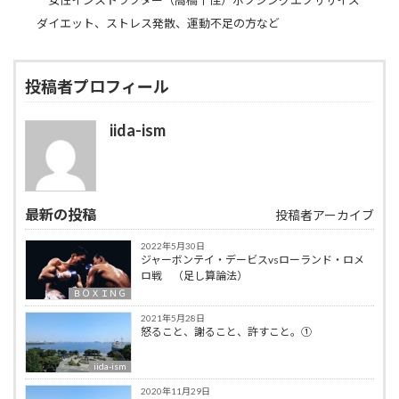
女性インストラクター（高橋千佳）ボクシングエクササイズ
ダイエット、ストレス発散、運動不足の方など
投稿者プロフィール
iida-ism
最新の投稿
投稿者アーカイブ
2022年5月30日
ジャーボンテイ・デービスvsローランド・ロメ
ロ戦 （足し算論法）
ＢＯＸＩＮＧ
2021年5月28日
怒ること、謝ること、許すこと。①
iida-ism
2020年11月29日