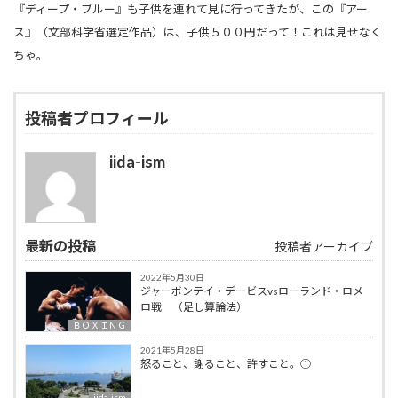
『ディープ・ブルー』も子供を連れて見に行ってきたが、この『アー
ス』（文部科学省選定作品）は、子供５００円だって！これは見せなく
ちゃ。
投稿者プロフィール
iida-ism
最新の投稿
投稿者アーカイブ
2022年5月30日
ジャーボンテイ・デービスvsローランド・ロメ
ロ戦 （足し算論法）
ＢＯＸＩＮＧ
2021年5月28日
怒ること、謝ること、許すこと。①
iida-ism