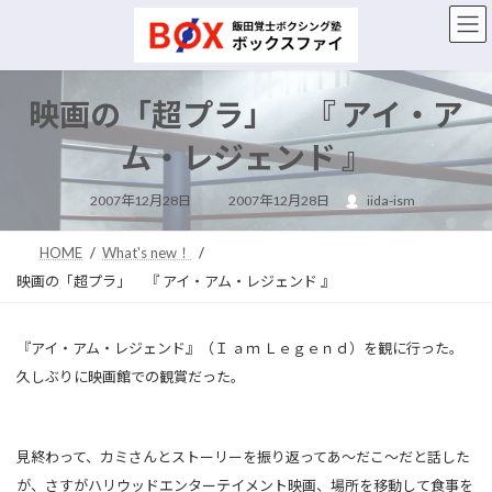
コ
ナ
ン
ビ
テ
ゲ
ン
ー
ツ
シ
映画の「超プラ」 『 アイ・ア
へ
ョ
ス
ン
ム・レジェンド 』
キ
に
ッ
移
最
2007年12月28日
2007年12月28日
iida-ism
終
プ
動
更
新
日
HOME
What's new！
時
:
映画の「超プラ」 『 アイ・アム・レジェンド 』
『アイ・アム・レジェンド』（Ｉ ａｍ Ｌｅｇｅｎｄ）を観に行った。
久しぶりに映画館での観賞だった。
見終わって、カミさんとストーリーを振り返ってあ～だこ～だと話した
が、さすがハリウッドエンターテイメント映画、場所を移動して食事を