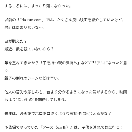
するころには、すっかり頭になかった。
以前の「iida-ism.com」では、たくさん良い映画を紹介していたけど、
最近はあまりないな～。
目が肥えた？
最近、数を観ていないから？
年を重ねてきたから「子を持つ親の気持ち」などがリアルになったと思
う。
親子の別れのシーンなどは辛い。
他人の苦労や悲しみも、昔より分かるようになった気がするから、映画
もより“深いもの”を期待してしまう。
来年は、映画館でボロボロ泣くような感動作に出会えるかな？
予告編でやっていた『アース（earth）』は、子供を連れて観に行こ！