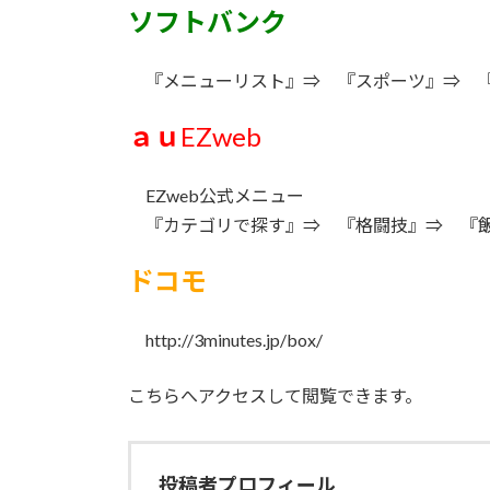
ソフトバンク
『メニューリスト』⇒ 『スポーツ』⇒ 『
ａｕ
EZweb
EZweb公式メニュー
『カテゴリで探す』⇒ 『格闘技』⇒ 『飯
ドコモ
http://3minutes.jp/box/
こちらへアクセスして閲覧できます。
投稿者プロフィール