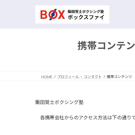
コ
ナ
ン
ビ
テ
ゲ
ン
ー
ツ
シ
へ
ョ
携帯コンテ
ス
ン
キ
に
ッ
移
プ
動
HOME
プロフィール ・ コンタクト
携帯コンテンツ
飯田覚士ボクシング塾
各携帯会社からのアクセス方法は下の通り