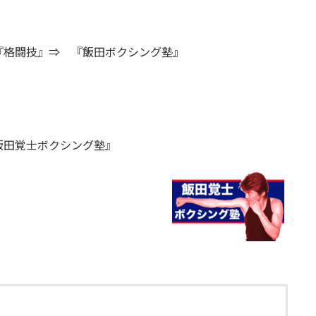
格闘技』⇒ 『飯田ボクシング塾』
田覚士ボクシング塾』