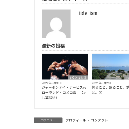
iida-ism
最新の投稿
ＢＯＸＩＮＧ
ii
2022年5月30日
2021年5月28日
ジャーボンテイ・デービスvs
怒ること、謝ること、
ローランド・ロメロ戦 （足
と。①
し算論法）
プロフィール ・ コンタクト
カテゴリー