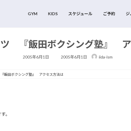
GYM
KIDS
スケジュール
ご予約
ジ
ンツ 『飯田ボクシング塾』 ア
最
2005年6月1日
2005年6月1日
iida-ism
終
更
新
日
 『飯田ボクシング塾』 アクセス方法は
時
:
です。