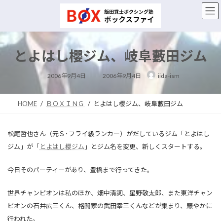
コ
ナ
ン
ビ
テ
ゲ
ン
ー
ツ
シ
とよはし櫻ジム、岐阜藪田ジム
へ
ョ
ス
ン
最
キ
に
2006年9月4日
2006年9月4日
iida-ism
終
ッ
移
更
新
プ
動
日
時
HOME
ＢＯＸＩＮＧ
とよはし櫻ジム、岐阜藪田ジム
:
松尾哲也さん（元Ｓ･フライ級ランカー）がだしているジム「とよはし
ジム」が「
とよはし櫻ジム
」とジム名を変更、新しくスタートする。
今日そのパーティーがあり、豊橋まで行ってきた。
世界チャンピオンは私のほか、畑中清詞、星野敬太郎、また東洋チャン
ピオンの石井広三くん、格闘家の武田幸三くんなどが集まり、賑やかに
行われた。