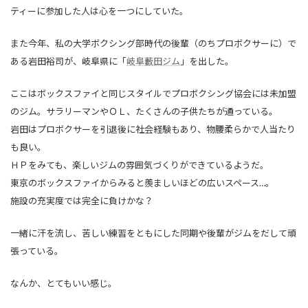
ティーに参加した人は心を一つにしていた。
また今年、私の大学ボクシング部時代の後輩（のちプロボクサーに）で
ある岩田裕司が、岐阜県に「
岐阜藪田ジム
」を出した。
ここはボックスファイと同じスタイルでプロボクシング協会には未加盟
のジム。サラリーマンやＯＬ、たくさんの子供たちが通っている。
岩田はプロボクサーを引退後に社会経験もあり、物腰柔らかで人当たり
も良い。
ＨＰをみても、楽しいジムの雰囲気づくりができているようだ。
東京のボックスファイからみると羨ましいほどの広いスペース…。
施設の充実度では完全に負けかな？
一緒に汗を流し、苦しい練習をともにした同期や後輩がジムをだして頑
張っている。
なんか、とてもいい感じ。