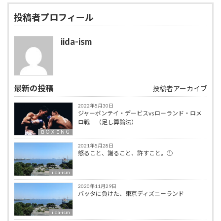
投稿者プロフィール
iida-ism
最新の投稿
投稿者アーカイブ
2022年5月30日
ジャーボンテイ・デービスvsローランド・ロメ
ロ戦 （足し算論法）
ＢＯＸＩＮＧ
2021年5月28日
怒ること、謝ること、許すこと。①
iida-ism
2020年11月29日
バッタに負けた、東京ディズニーランド
iida-ism