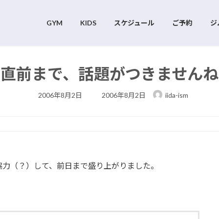
GYM
KIDS
スケジュール
ご予約
ジ
直前まで、話題がつきませんね
最
2006年8月2日
2006年8月2日
iida-ism
終
更
新
日
時
:
協力（？）して、前日まで盛り上がりました。