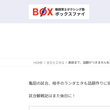
コ
ナ
ン
ビ
テ
ゲ
ン
ー
ツ
シ
へ
ョ
ス
ン
キ
に
ッ
移
プ
動
HOME
ＢＯＸＩＮＧ
直前まで、話題がつきませんね
亀田の試合、相手のランダエタも話題作りに
試合観戦記はまた後日に！