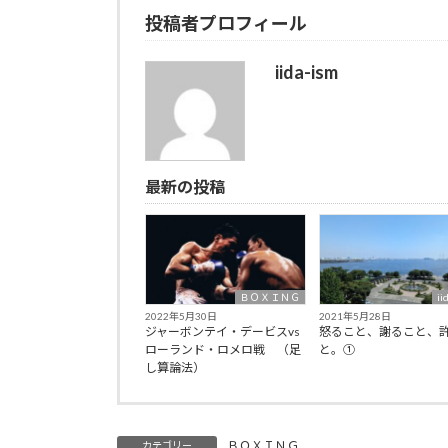
投稿者プロフィール
iida-ism
最新の投稿
ＢＯＸＩＮＧ
ii
2022年5月30日
2021年5月28日
ジャーボンテイ・デービスvs
怒ること、謝ること、
ローランド・ロメロ戦 （足
と。①
し算論法）
ＢＯＸＩＮＧ
カテゴリー