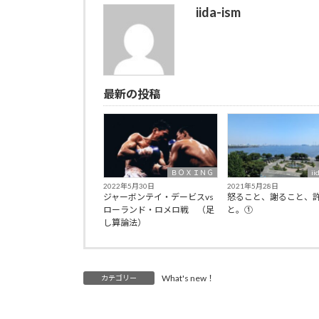
iida-ism
最新の投稿
ＢＯＸＩＮＧ
ii
2022年5月30日
2021年5月28日
ジャーボンテイ・デービスvs
怒ること、謝ること、
ローランド・ロメロ戦 （足
と。①
し算論法）
What's new！
カテゴリー