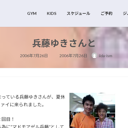
GYM
KIDS
スケジュール
ご予約
ジ
兵藤ゆきさんと
最
2006年7月26日
2006年7月26日
iida-ism
終
更
新
日
時
:
なっている兵藤ゆきさんが、夏休
ファイに来られました。
２回目！
為に“マドモアゼル兵藤”として