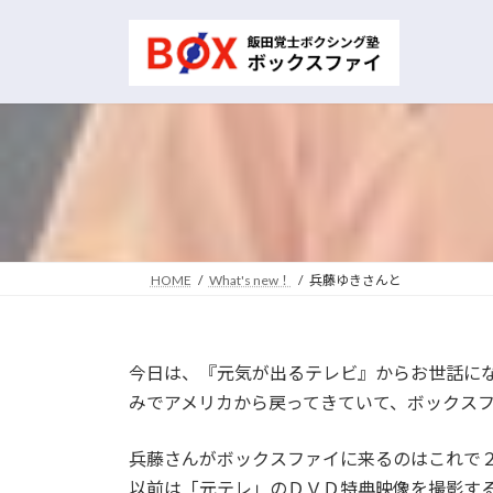
コ
ナ
ン
ビ
テ
ゲ
ン
ー
ツ
シ
へ
ョ
ス
ン
キ
に
ッ
移
プ
動
HOME
What's new！
兵藤ゆきさんと
今日は、『元気が出るテレビ』からお世話に
みでアメリカから戻ってきていて、ボックス
兵藤さんがボックスファイに来るのはこれで
以前は「元テレ」のＤＶＤ特典映像を撮影する