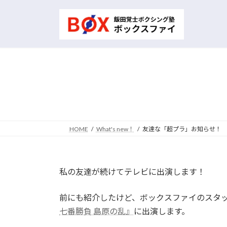
コ
ナ
ン
ビ
テ
ゲ
ン
ー
ツ
シ
へ
ョ
ス
ン
キ
に
ッ
移
プ
動
HOME
What's new！
友達な「超プラ」お知らせ！
私の友達が続けてテレビに出演します！
前にも紹介したけど、ボックスファイのスタ
七番勝負 島原の乱』
に出演します。