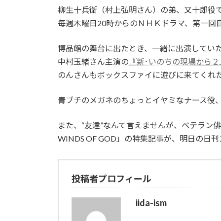
柳生十兵衛（村上弘明さん）の弟、又十郎役
毎週木曜日20時からのＮＨＫドラマ、第一回
博品館の舞台に出たとき、一緒に出演してい
中村玉緒さん主演の
『新･いのちの現場から２
のんさんもボックスファイに遊びに来てくれ
青ブチのメガネのちょっとイヤミなナース役
また、“友達”なんて言えませんが、ベテラン
WINDS OF GOD」の特集記事が、明日の
投稿者プロフィール
iida-ism