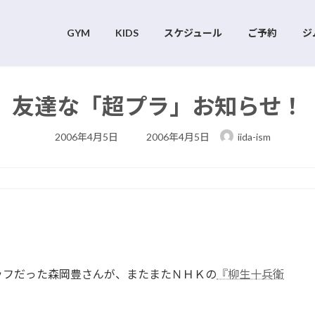
GYM
KIDS
スケジュール
ご予約
ジ
友達な「超プラ」お知らせ！
最
2006年4月5日
2006年4月5日
iida-ism
終
更
新
日
時
:
ッフだった森岡豊さんが、またまたＮＨＫの
『柳生十兵衛