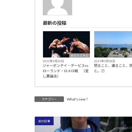
最新の投稿
ＢＯＸＩＮＧ
ii
2022年5月30日
2021年5月28日
ジャーボンテイ・デービスvs
怒ること、謝ること、
ローランド・ロメロ戦 （足
と。①
し算論法）
What's new！
カテゴリー
前の記事