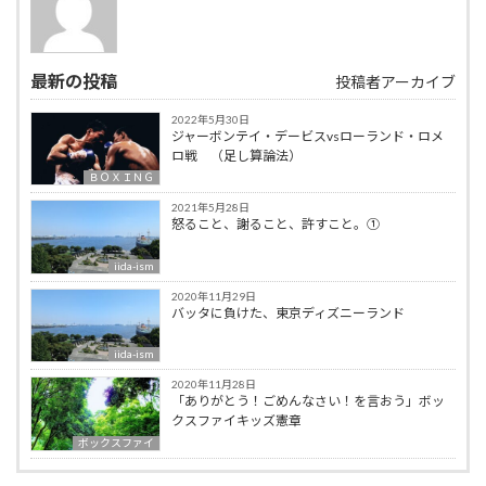
最新の投稿
投稿者アーカイブ
2022年5月30日
ジャーボンテイ・デービスvsローランド・ロメ
ロ戦 （足し算論法）
ＢＯＸＩＮＧ
2021年5月28日
怒ること、謝ること、許すこと。①
iida-ism
2020年11月29日
バッタに負けた、東京ディズニーランド
iida-ism
2020年11月28日
「ありがとう！ごめんなさい！を言おう」ボッ
クスファイキッズ憲章
ボックスファイ