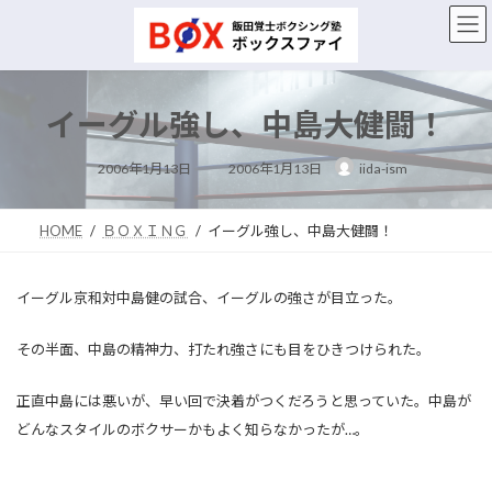
コ
ナ
ン
ビ
テ
ゲ
ン
ー
ツ
シ
イーグル強し、中島大健闘！
へ
ョ
ス
ン
最
キ
に
2006年1月13日
2006年1月13日
iida-ism
終
ッ
移
更
新
プ
動
日
時
HOME
ＢＯＸＩＮＧ
イーグル強し、中島大健闘！
:
イーグル京和対中島健の試合、イーグルの強さが目立った。
その半面、中島の精神力、打たれ強さにも目をひきつけられた。
正直中島には悪いが、早い回で決着がつくだろうと思っていた。中島が
どんなスタイルのボクサーかもよく知らなかったが…。