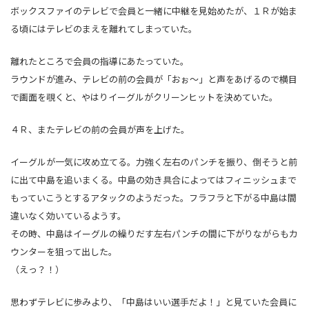
ボックスファイのテレビで会員と一緒に中継を見始めたが、１Ｒが始ま
る頃にはテレビのまえを離れてしまっていた。
離れたところで会員の指導にあたっていた。
ラウンドが進み、テレビの前の会員が「おぉ～」と声をあげるので横目
で画面を覗くと、やはりイーグルがクリーンヒットを決めていた。
４Ｒ、またテレビの前の会員が声を上げた。
イーグルが一気に攻め立てる。力強く左右のパンチを振り、倒そうと前
に出て中島を追いまくる。中島の効き具合によってはフィニッシュまで
もっていこうとするアタックのようだった。フラフラと下がる中島は間
違いなく効いているようす。
その時、中島はイーグルの繰りだす左右パンチの間に下がりながらもカ
ウンターを狙って出した。
（えっ？！）
思わずテレビに歩みより、「中島はいい選手だよ！」と見ていた会員に