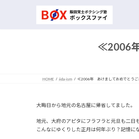
コ
ナ
ン
ビ
テ
ゲ
ン
ー
ツ
シ
へ
ョ
≪200
ス
ン
キ
に
ッ
移
プ
動
HOME
iida-ism
≪2006年 あけましておめでとう
大晦日から地元の名古屋に帰省してました。
地元、大府のアピタにフラフラと元旦も二日
こんなにゆくりした正月は何年ぶり？記憶に