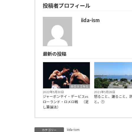
投稿者プロフィール
iida-ism
最新の投稿
ＢＯＸＩＮＧ
ii
2022年5月30日
2021年5月28日
ジャーボンテイ・デービスvs
怒ること、謝ること、
ローランド・ロメロ戦 （足
と。①
し算論法）
iida-ism
カテゴリー