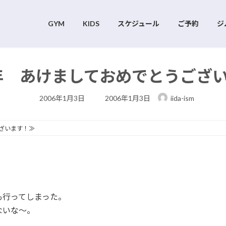
GYM
KIDS
スケジュール
ご予約
ジ
6年 あけましておめでとうござ
最
2006年1月3日
2006年1月3日
iida-ism
終
更
新
日
ございます！≫
時
:
も行ってしまった。
ないな～。