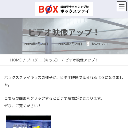
コ
ナ
ン
ビ
テ
ゲ
ン
ー
ツ
シ
ビデオ映像アップ！
へ
ョ
ス
ン
最
キ
に
2005年5月28日
2005年5月28日
boxfai720
終
ッ
移
更
新
プ
動
日
時
HOME
ブログ （キッズ）
ビデオ映像アップ！
:
ボックスファイキッズの様子が、ビデオ映像で見られるようになりまし
た。
こちらの画面をクリックするとビデオ映像がはじまります。
ぜひ、ご覧ください！