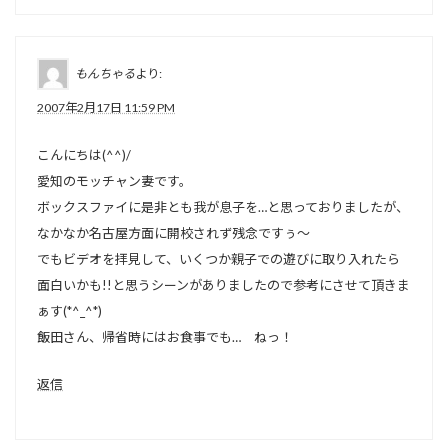
もんちゃる
より:
2007年2月17日 11:59 PM
こんにちは(^^)/
愛知のモッチャン妻です。
ボックスファイに是非とも我が息子を…と思っておりましたが、
なかなか名古屋方面に開校されず残念ですぅ～
でもビデオを拝見して、いくつか親子での遊びに取り入れたら
面白いかも!!と思うシーンがありましたので参考にさせて頂きま
ぁす(*^_^*)
飯田さん、帰省時にはお食事でも… ねっ！
返信