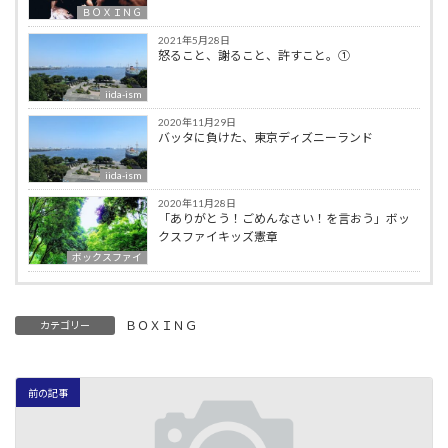
ＢＯＸＩＮＧ
2021年5月28日
怒ること、謝ること、許すこと。①
iida-ism
2020年11月29日
バッタに負けた、東京ディズニーランド
iida-ism
2020年11月28日
「ありがとう！ごめんなさい！を言おう」ボッ
クスファイキッズ憲章
ボックスファイ
ＢＯＸＩＮＧ
カテゴリー
前の記事