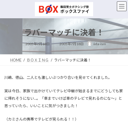
コ
ナ
ン
ビ
テ
ゲ
ン
ー
ツ
シ
ラバーマッチに決着！
へ
ョ
ス
ン
最
キ
に
2005年7月18日
2005年7月18日
iida-ism
終
ッ
移
更
新
プ
動
日
時
HOME
ＢＯＸＩＮＧ
ラバーマッチに決着！
:
川嶋、徳山、二人とも激しいぶつかり合いを見せてくれました。
実は今日、家族で出かけていてテレビ中継が始まるまでにどうしても家
に帰れそうにない…。「車までいけば車のテレビで見れるのにな～」と
思っていたら、いいことに気がつきました！
（カミさんの携帯でテレビが見られる！！）