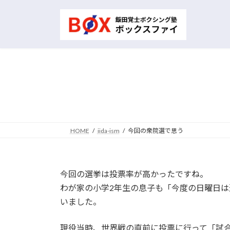
コ
ナ
ン
ビ
テ
ゲ
ン
ー
ツ
シ
へ
ョ
ス
ン
キ
に
ッ
移
プ
動
HOME
iida-ism
今回の衆院選で思う
今回の選挙は投票率が高かったですね。
わが家の小学2年生の息子も「今度の日曜日
いました。
現役当時、世界戦の直前に投票に行って「試