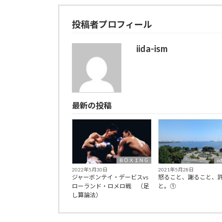
投稿者プロフィール
iida-ism
最新の投稿
ＢＯＸＩＮＧ
ii
2022年5月30日
2021年5月28日
ジャーボンテイ・デービスvs
怒ること、謝ること、
ローランド・ロメロ戦 （足
と。①
し算論法）