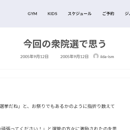
GYM
KIDS
スケジュール
ご予約
ジ
今回の衆院選で思う
最
2005年9月12日
2005年9月12日
iida-ism
終
更
新
日
時
:
は選挙だね」と、お祭りでもあるかのように指折り数えて
合頑張ってください！」と選管の方々に激励されたのを思