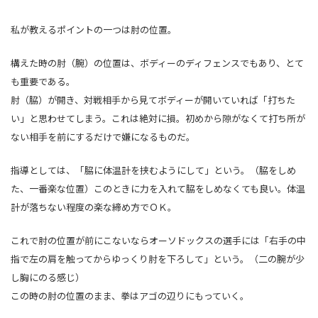
私が教えるポイントの一つは肘の位置。
構えた時の肘（腕）の位置は、ボディーのディフェンスでもあり、とて
も重要である。
肘（脇）が開き、対戦相手から見てボディーが開いていれば「打ちた
い」と思わせてしまう。これは絶対に損。初めから隙がなくて打ち所が
ない相手を前にするだけで嫌になるものだ。
指導としては、「脇に体温計を挟むようにして」という。（脇をしめ
た、一番楽な位置）このときに力を入れて脇をしめなくても良い。体温
計が落ちない程度の楽な締め方でＯＫ。
これで肘の位置が前にこないならオーソドックスの選手には「右手の中
指で左の肩を触ってからゆっくり肘を下ろして」という。（二の腕が少
し胸にのる感じ）
この時の肘の位置のまま、拳はアゴの辺りにもっていく。