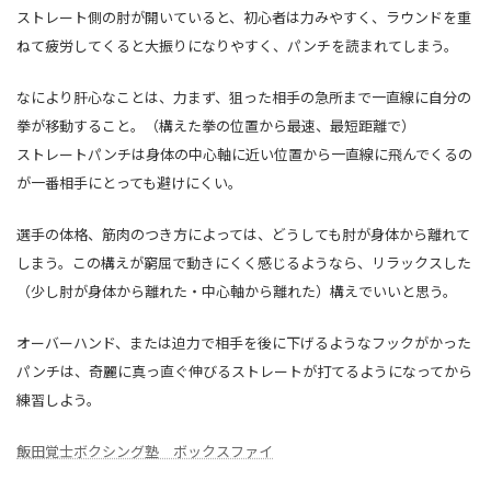
ストレート側の肘が開いていると、初心者は力みやすく、ラウンドを重
ねて疲労してくると大振りになりやすく、パンチを読まれてしまう。
なにより肝心なことは、力まず、狙った相手の急所まで一直線に自分の
拳が移動すること。（構えた拳の位置から最速、最短距離で）
ストレートパンチは身体の中心軸に近い位置から一直線に飛んでくるの
が一番相手にとっても避けにくい。
選手の体格、筋肉のつき方によっては、どうしても肘が身体から離れて
しまう。この構えが窮屈で動きにくく感じるようなら、リラックスした
（少し肘が身体から離れた・中心軸から離れた）構えでいいと思う。
オーバーハンド、または迫力で相手を後に下げるようなフックがかった
パンチは、奇麗に真っ直ぐ伸びるストレートが打てるようになってから
練習しよう。
飯田覚士ボクシング塾 ボックスファイ