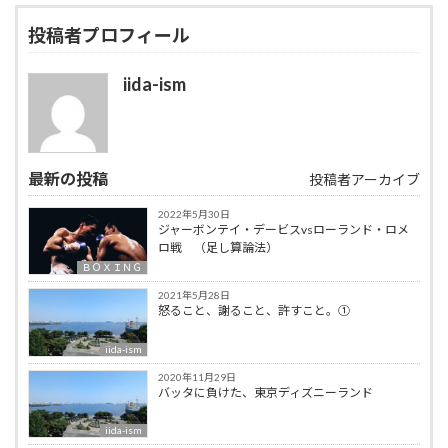
投稿者プロフィール
iida-ism
最新の投稿
投稿者アーカイブ
2022年5月30日
ジャーボンテイ・デービスvsローランド・ロメ
ロ戦 （足し算論法）
ＢＯＸＩＮＧ
2021年5月28日
怒ること、謝ること、許すこと。①
iida-ism
2020年11月29日
バッタに負けた、東京ディズニーランド
iida-ism