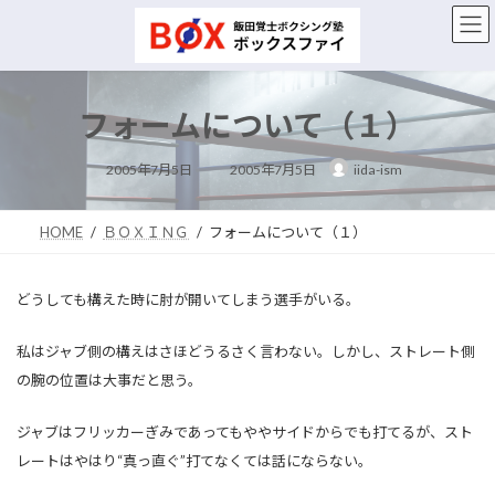
コ
ナ
ン
ビ
テ
ゲ
ン
ー
ツ
シ
フォームについて（１）
へ
ョ
ス
ン
最
キ
に
2005年7月5日
2005年7月5日
iida-ism
終
ッ
移
更
新
プ
動
日
時
HOME
ＢＯＸＩＮＧ
フォームについて（１）
:
どうしても構えた時に肘が開いてしまう選手がいる。
私はジャブ側の構えはさほどうるさく言わない。しかし、ストレート側
の腕の位置は大事だと思う。
ジャブはフリッカーぎみであってもややサイドからでも打てるが、スト
レートはやはり“真っ直ぐ”打てなくては話にならない。