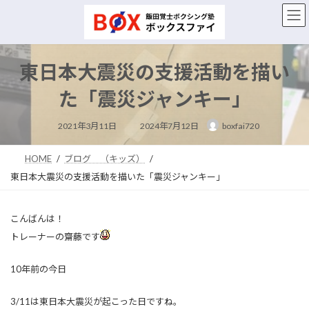
コ
ナ
ン
ビ
テ
ゲ
ン
ー
ツ
シ
東日本大震災の支援活動を描い
へ
ョ
ス
ン
た「震災ジャンキー」
キ
に
ッ
移
最
2021年3月11日
2024年7月12日
boxfai720
終
プ
動
更
新
日
HOME
ブログ （キッズ）
時
:
東日本大震災の支援活動を描いた「震災ジャンキー」
こんばんは！
トレーナーの齋藤です
10年前の今日
3/11は東日本大震災が起こった日ですね。