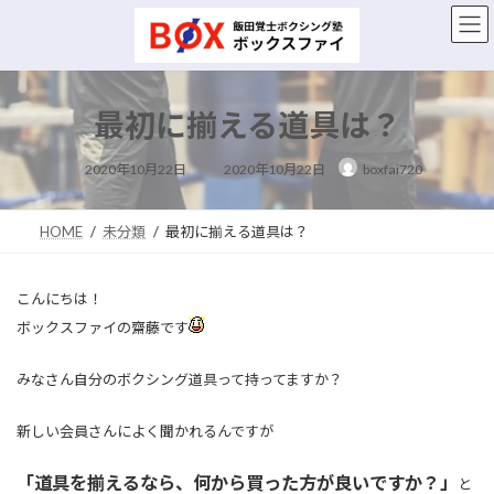
コ
ナ
ン
ビ
テ
ゲ
ン
ー
ツ
シ
最初に揃える道具は？
へ
ョ
ス
ン
最
キ
に
2020年10月22日
2020年10月22日
boxfai720
終
ッ
移
更
新
プ
動
日
時
HOME
未分類
最初に揃える道具は？
:
こんにちは！
ボックスファイの齋藤です
みなさん自分のボクシング道具って持ってますか？
新しい会員さんによく聞かれるんですが
「道具を揃えるなら、何から買った方が良いですか？」
と