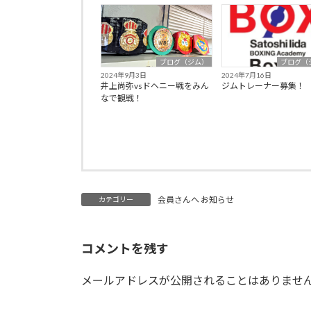
ブログ（ジム）
ブログ（
2024年9月3日
2024年7月16日
井上尚弥vsドヘニー戦をみん
ジムトレーナー募集！
なで観戦！
会員さんへ お知らせ
カテゴリー
コメントを残す
メールアドレスが公開されることはありませ