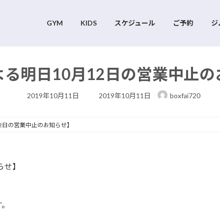
GYM
KIDS
スケジュール
ご予約
ジ
よる明日10月12日の営業中止の
最
2019年10月11日
2019年10月11日
boxfai720
終
更
新
日
12日の営業中止のお知らせ】
時
:
らせ】
す。