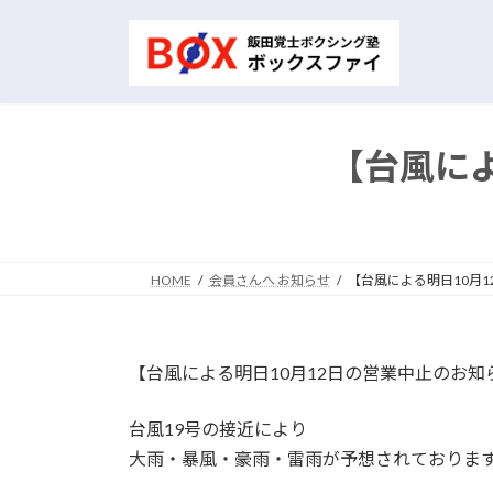
コ
ナ
ン
ビ
テ
ゲ
ン
ー
ツ
シ
へ
ョ
【台風に
ス
ン
キ
に
ッ
移
プ
動
HOME
会員さんへ お知らせ
【台風による明日10月
【台風による明日10月12日の営業中止のお知
台風19号の接近により
大雨・暴風・豪雨・雷雨が予想されておりま