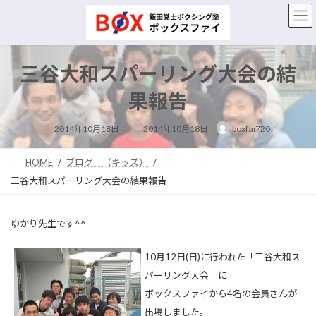
コ
ナ
ン
ビ
テ
ゲ
ン
ー
ツ
シ
三谷大和スパーリング大会の結
へ
ョ
ス
ン
果報告
キ
に
ッ
移
最
2014年10月18日
2014年10月18日
boxfai720
終
プ
動
更
新
日
HOME
ブログ （キッズ）
時
:
三谷大和スパーリング大会の結果報告
ゆかり先生です^^
10月12日(日)に行われた「三谷大和ス
パーリング大会」に
ボックスファイから4名の会員さんが
出場しました。