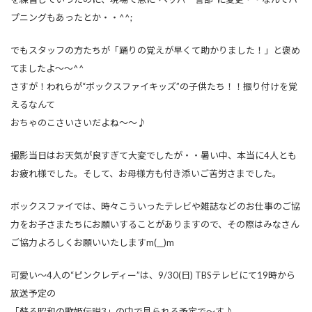
プニングもあったとか・・^^;
でもスタッフの方たちが「踊りの覚えが早くて助かりました！」と褒め
てましたよ～～^^
さすが！われらが“ボックスファイキッズ”の子供たち！！振り付けを覚
えるなんて
おちゃのこさいさいだよね～～♪
撮影当日はお天気が良すぎて大変でしたが・・暑い中、本当に4人とも
お疲れ様でした。そして、お母様方も付き添いご苦労さまでした。
ボックスファイでは、時々こういったテレビや雑誌などのお仕事のご協
力をお子さまたちにお願いすることがありますので、その際はみなさん
ご協力よろしくお願いいたしますm(__)m
可愛い～4人の“ピンクレディー”は、9/30(日) TBSテレビにて19時から
放送予定の
「蘇る昭和の歌姫伝説3」の中で見られる予定で～す♪