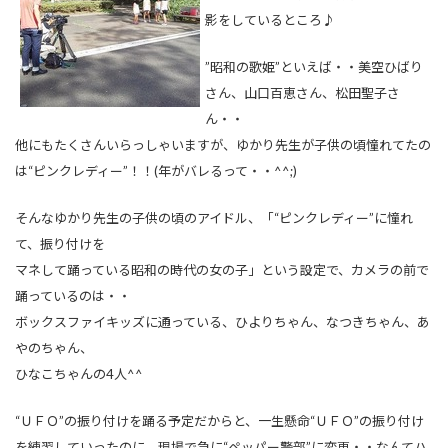
影をしているところ♪
”昭和の歌姫”といえば・・美空ひばり
さん、山口百恵さん、松田聖子さ
ん・・
他にもたくさんいらっしゃいますが、ゆかり先生が子供の頃憧れてたの
は“ピンクレディー”！！(年がバレるって・・^^;)
そんなゆかり先生の子供の頃のアイドル、「“ピンクレディー”に憧れ
て、振り付けを
マネして踊っている昭和の時代の女の子」という設定で、カメラの前で
踊っているのは・・
ボックスファイキッズに通っている、ひよりちゃん、なつきちゃん、あ
やのちゃん、
ひなこちゃんの4人^^
“ＵＦＯ”の振り付けを踊る予定だからと、一生懸命“ＵＦＯ”の振り付け
を練習していったのに、現場で急に“ペッパー警部”に変更・・なんてハ