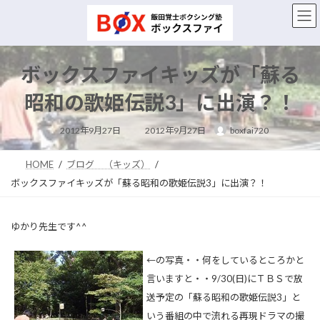
コ
ナ
ン
ビ
テ
ゲ
ン
ー
ツ
シ
ボックスファイキッズが「蘇る
へ
ョ
ス
ン
昭和の歌姫伝説3」に出演？！
キ
に
ッ
移
最
2012年9月27日
2012年9月27日
boxfai720
終
プ
動
更
新
日
HOME
ブログ （キッズ）
時
:
ボックスファイキッズが「蘇る昭和の歌姫伝説3」に出演？！
ゆかり先生です^^
←の写真・・何をしているところかと
言いますと・・9/30(日)にＴＢＳで放
送予定の「蘇る昭和の歌姫伝説3」と
いう番組の中で流れる再現ドラマの撮