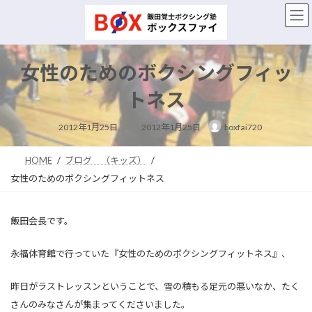
コ
ナ
ン
ビ
テ
ゲ
ン
ー
ツ
シ
女性のためのボクシングフィッ
へ
ョ
ス
ン
トネス
キ
に
ッ
移
最
2012年1月25日
2012年1月25日
boxfai720
終
プ
動
更
新
日
HOME
ブログ （キッズ）
時
:
女性のためのボクシングフィットネス
飯田会長です。
永福体育館で行っていた『女性のためのボクシングフィットネス』、
昨日がラストレッスンということで、雪の積もる足元の悪いなか、たく
さんのみなさんが集まってくださいました。