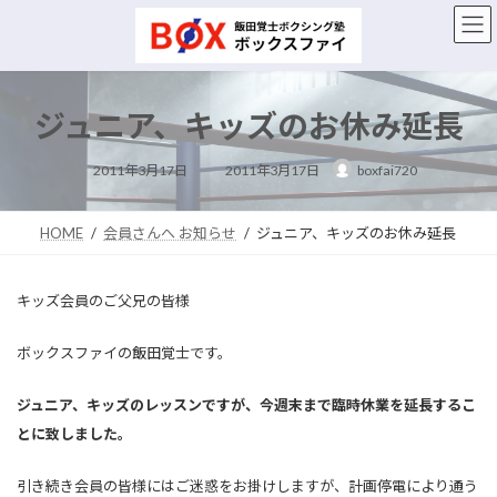
コ
ナ
ン
ビ
テ
ゲ
ン
ー
ツ
シ
ジュニア、キッズのお休み延長
へ
ョ
ス
ン
最
キ
に
2011年3月17日
2011年3月17日
boxfai720
終
ッ
移
更
新
プ
動
日
時
HOME
会員さんへ お知らせ
ジュニア、キッズのお休み延長
:
キッズ会員のご父兄の皆様
ボックスファイの飯田覚士です。
ジュニア、キッズのレッスンですが、今週末まで臨時休業を延長するこ
とに致しました。
引き続き会員の皆様にはご迷惑をお掛けしますが、計画停電により通う