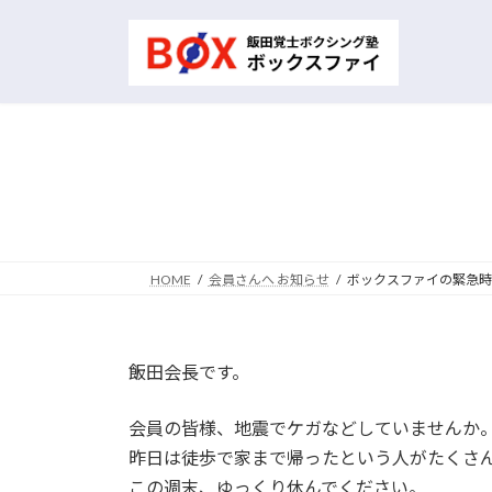
コ
ナ
ン
ビ
テ
ゲ
ン
ー
ツ
シ
へ
ョ
ス
ン
キ
に
ッ
移
プ
動
HOME
会員さんへ お知らせ
ボックスファイの緊急時
飯田会長です。
会員の皆様、地震でケガなどしていませんか
昨日は徒歩で家まで帰ったという人がたくさ
この週末、ゆっくり休んでください。