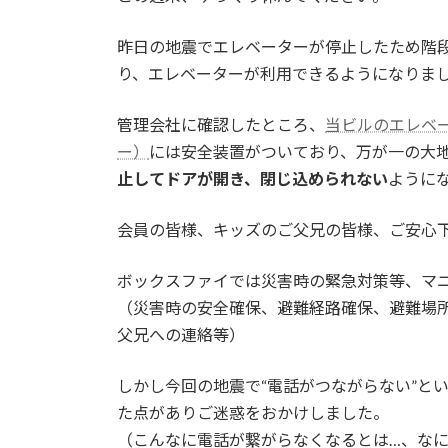
昨日の地震でエレベーターが停止したため階
り、エレベーターが利用できるようになりま
管理会社に確認したところ、
当ビルのエレベ
ー）
には安全装置がついており、万が一の大
止してドアが開き、閉じ込められない
ように
会員の皆様、キッズのご父兄の皆様、ご安心
ボックスファイでは災害時の緊急対策等、マ
（災害時の安全確保、避難経路確保、避難場
父兄への連絡等）
しかし今回の地震で“電話がつながらない”と
た点がありご迷惑をおかけしました。
（こんなに電話が繋がらなくなるとは…、な