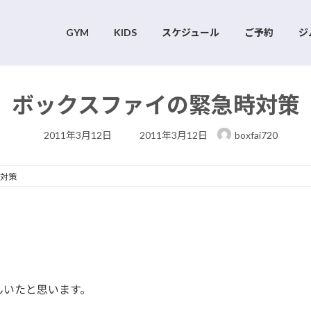
GYM
KIDS
スケジュール
ご予約
ジ
ボックスファイの緊急時対策
最
2011年3月12日
2011年3月12日
boxfai720
終
更
新
日
対策
時
:
。
んいたと思います。