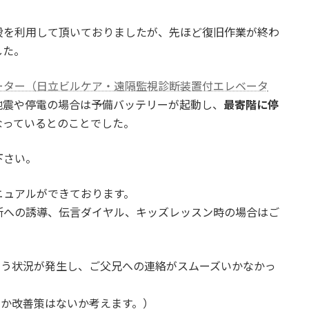
段を利用して頂いておりましたが、先ほど復旧作業が終わ
した。
ーター（日立ビルケア・遠隔監視診断装置付エレベータ
地震や停電の場合は予備バッテリーが起動し、
最寄階に停
なっているとのことでした。
下さい。
ニュアルができております。
所への誘導、伝言ダイヤル、キッズレッスン時の場合はご
いう状況が発生し、ご父兄への連絡がスムーズいかなかっ
にか改善策はないか考えます。）