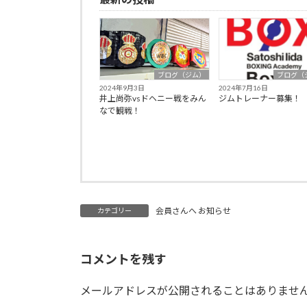
ブログ（ジム）
ブログ（
2024年9月3日
2024年7月16日
井上尚弥vsドヘニー戦をみん
ジムトレーナー募集！
なで観戦！
会員さんへ お知らせ
カテゴリー
コメントを残す
メールアドレスが公開されることはありませ