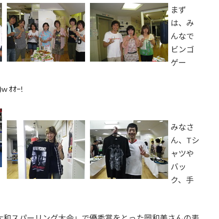
まず
は、み
んなで
ビンゴ
ゲー
ｵｵｰ!
みなさ
ん、Tシ
ャツや
バッ
ク、手
大和スパーリング大会」で優秀賞をとった岡和美さんの表