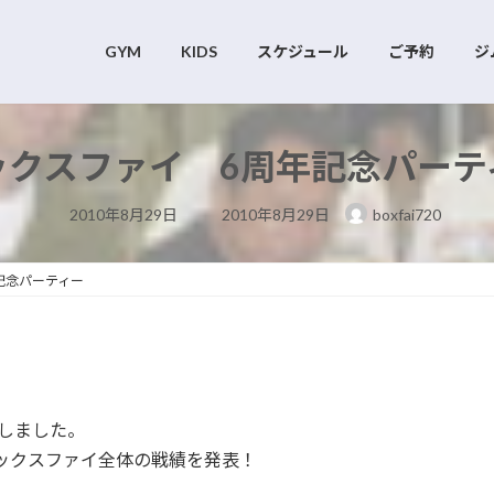
GYM
KIDS
スケジュール
ご予約
ジ
ックスファイ 6周年記念パーテ
最
2010年8月29日
2010年8月29日
boxfai720
終
更
新
日
記念パーティー
時
:
しました。
ボックスファイ全体の戦績を発表！