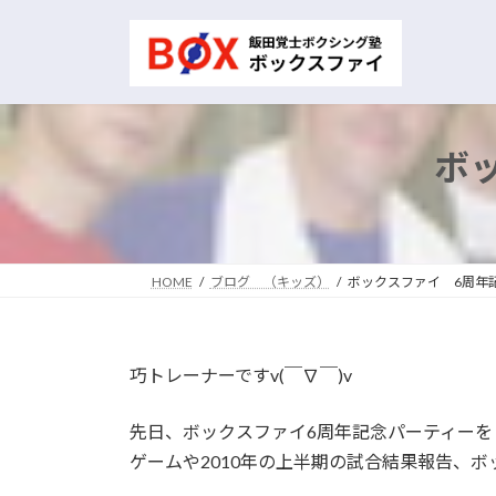
コ
ナ
ン
ビ
テ
ゲ
ン
ー
ツ
シ
へ
ョ
ボ
ス
ン
キ
に
ッ
移
プ
動
HOME
ブログ （キッズ）
ボックスファイ 6周年
巧トレーナーですv(￣∇￣)v
先日、ボックスファイ6周年記念パーティーを
ゲームや2010年の上半期の試合結果報告、