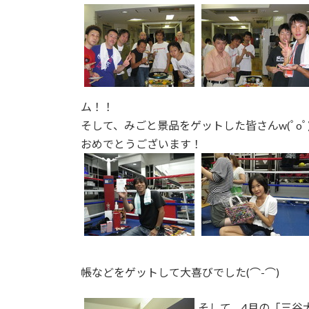
ム！！
そして、みごと景品をゲットした皆さんw(ﾟoﾟ)w 
おめでとうございます！
帳などをゲットして大喜びでした(⌒-⌒)
そして、4月の「三谷