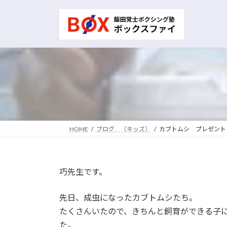
コ
ナ
ン
ビ
テ
ゲ
ン
ー
ツ
シ
へ
ョ
ス
ン
キ
に
ッ
移
プ
動
HOME
ブログ （キッズ）
カブトムシ プレゼント
巧先生です。
先日、成虫になったカブトムシたち。
たくさんいたので、きちんと飼育ができる子
た。