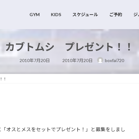
GYM
KIDS
スケジュール
ご予約
ジ
カブトムシ プレゼント！！
最
2010年7月20日
2010年7月20日
boxfai720
終
更
新
日
！！
時
:
に「オスとメスをセットでプレゼント！」と募集をしまし