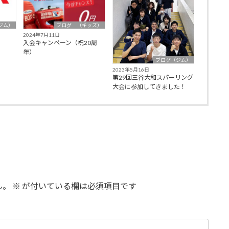
ジム）
ブログ （キッズ）
2024年7月11日
入会キャンペーン（祝20周
年）
ブログ（ジム）
2023年5月16日
第29回三谷大和スパーリング
大会に参加してきました！
ん。
※
が付いている欄は必須項目です