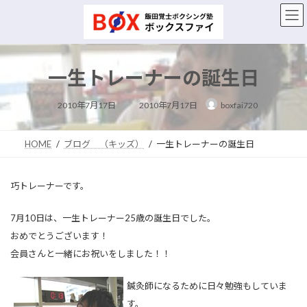
コ
ナ
ン
ビ
テ
ゲ
ン
ー
ツ
シ
一生トレーナーの誕生日
へ
ョ
ス
ン
最
キ
に
2010年7月17日
2010年7月17日
boxfai720
終
ッ
移
更
新
プ
動
日
時
HOME
ブログ （キッズ）
一生トレーナーの誕生日
:
巧トレーナーです。
7月10日は、一生トレーナー25歳の誕生日でした。
おめでとうございます！
会員さんと一緒にお祝いをしました！！
鍼灸師になるために日々勉強もしていま
す。