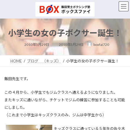
コ
ナ
ン
ビ
テ
ゲ
ン
ー
ツ
シ
小学生の女の子ボクサー誕生！
へ
ョ
ス
ン
最
キ
に
2010年5月29日
2010年5月29日
boxfai720
終
ッ
移
更
新
プ
動
日
時
HOME
ブログ （キッズ）
小学生の女の子ボクサー誕生！
:
飯田先生です。
この４月から、小学生でもジムクラスへ通えるようになりました。
またキッズに通いながら、チケットでジムの練習に参加することも可能
にしました。
（これまで小学生はキッズクラスのみ、ジムは中学生から）
キッズクラスに通っている５年生の佐々木