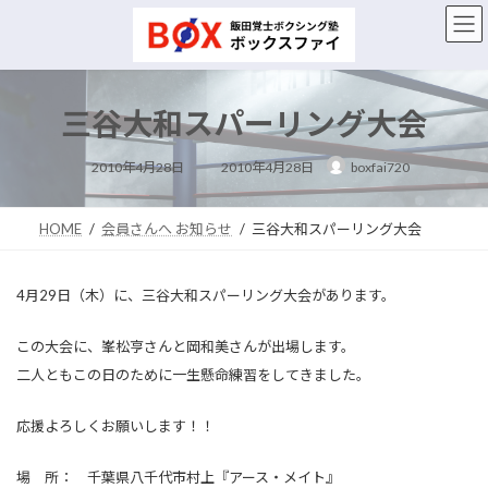
コ
ナ
ン
ビ
テ
ゲ
ン
ー
ツ
シ
三谷大和スパーリング大会
へ
ョ
ス
ン
最
キ
に
2010年4月28日
2010年4月28日
boxfai720
終
ッ
移
更
新
プ
動
日
時
HOME
会員さんへ お知らせ
三谷大和スパーリング大会
:
4月29日（木）に、三谷大和スパーリング大会があります。
この大会に、峯松亨さんと岡和美さんが出場します。
二人ともこの日のために一生懸命練習をしてきました。
応援よろしくお願いします！！
場 所： 千葉県八千代市村上『アース・メイト』